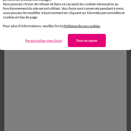
Vous pouvez choisir de refuser et dans ce cas seuls les cookies nécessaires au
fonctionnement du site seront utilisés. Vos choix sont conservés pendant 6 mois,
vous pouvez les modifier à tout moment en cliquant sur Données personnelles et
cookies en bas de page.
Pour plus d'informations, veuillez lire la
Politique de nos cookies
.
Linge de lit uni - coton 57 fils/cm²
Linge de lit uni - coton 57 
11,99 €
à partir de
à partir de
-50% dès 2 articles Code 800013
-50% dès 2 articles Code 800
Personnaliser mes choix
Tout accepter
D'autres idées de Linge de lit enfant
Linge de lit enfant
Parure de lit enfant
Paiement 100% sécurisé
Payez plus tard ou en plusieurs fois
Livraison