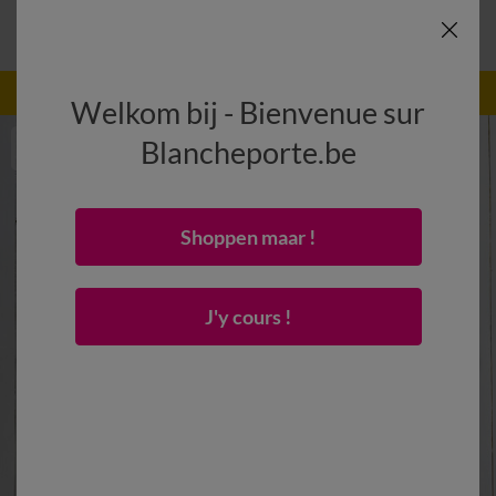
-50% dès 2 articles Code
:
800013
(1)
Appliquer
Welkom bij - Bienvenue sur
Blancheporte.be
Shoppen maar !
J'y cours !