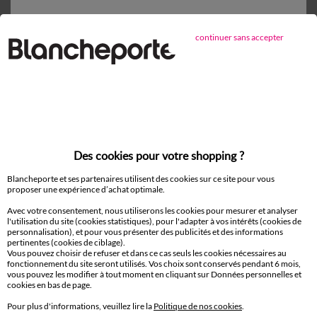
D'autres idées de Nappe et chemin de table
continuer sans accepter
Nappe et chemin de table
Paiement 100% sécurisé
Payez plus tard ou en plusieurs fois
Des cookies pour votre shopping ?
Livraison
Blancheporte et ses partenaires utilisent des cookies sur ce site pour vous
domicile et Point Relais
®
proposer une expérience d’achat optimale.
Avec votre consentement, nous utiliserons les cookies pour mesurer et analyser
Retours gratuits*
l'utilisation du site (cookies statistiques), pour l'adapter à vos intérêts (cookies de
sous 14 jours en Point Relais
®
personnalisation), et pour vous présenter des publicités et des informations
pertinentes (cookies de ciblage).
Vous pouvez choisir de refuser et dans ce cas seuls les cookies nécessaires au
fonctionnement du site seront utilisés. Vos choix sont conservés pendant 6 mois,
Service clients
vous pouvez les modifier à tout moment en cliquant sur Données personnelles et
8h à 19h du lundi au samedi
cookies en bas de page.
Pour plus d'informations, veuillez lire la
Politique de nos cookies
.