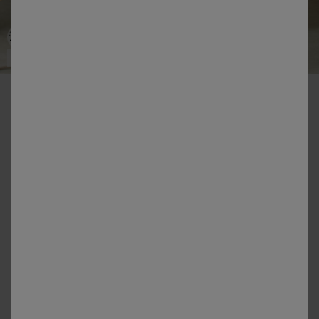
Fabriqué en UE
-50% dès 2 articles Code 800013
Nappe imprimée feuillage doré
Couleur :
Lie De Vin
Choisir ma taille
Choisir ma taille