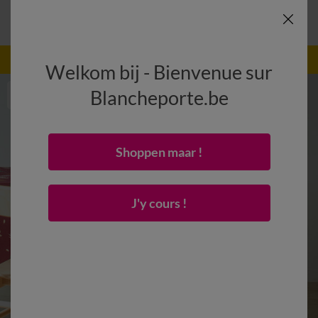
-50% dès 2 articles Code
:
800013
(1)
Appliquer
Welkom bij - Bienvenue sur
Blancheporte.be
Shoppen maar !
J'y cours !