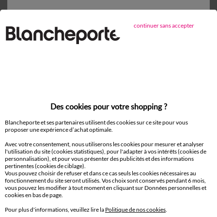
D'autres idées de Nappe et chemin de table
continuer sans accepter
Nappe et chemin de table
Paiement 100% sécurisé
Payez plus tard ou en plusieurs fois
Des cookies pour votre shopping ?
Livraison
Blancheporte et ses partenaires utilisent des cookies sur ce site pour vous
domicile et Point Relais
®
proposer une expérience d’achat optimale.
Avec votre consentement, nous utiliserons les cookies pour mesurer et analyser
Retours gratuits*
l'utilisation du site (cookies statistiques), pour l'adapter à vos intérêts (cookies de
sous 14 jours en Point Relais
®
personnalisation), et pour vous présenter des publicités et des informations
pertinentes (cookies de ciblage).
Vous pouvez choisir de refuser et dans ce cas seuls les cookies nécessaires au
fonctionnement du site seront utilisés. Vos choix sont conservés pendant 6 mois,
Service clients
vous pouvez les modifier à tout moment en cliquant sur Données personnelles et
8h à 19h du lundi au samedi
cookies en bas de page.
Pour plus d'informations, veuillez lire la
Politique de nos cookies
.