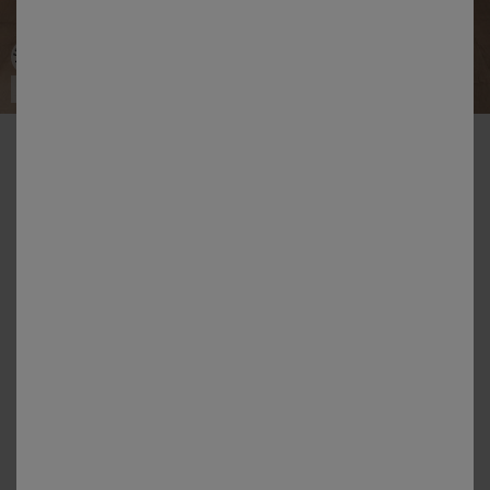
Fabriqué en UE
-50% dès 2 articles Code 800013
Nappe unie toucher peau de pêche
Couleur :
Bleu Canard
Choisir ma taille
Choisir ma taille