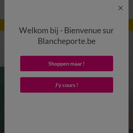
-50% dès 2 articles Code
:
800013
(1)
Appliquer
Welkom bij - Bienvenue sur
Blancheporte.be
Shoppen maar !
J'y cours !