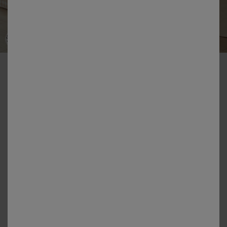
-50% vanaf 2 artikelen Code 800013
Lou-beddengoed met ruitenprint – van katoen
Kleur:
Beige
Matengids