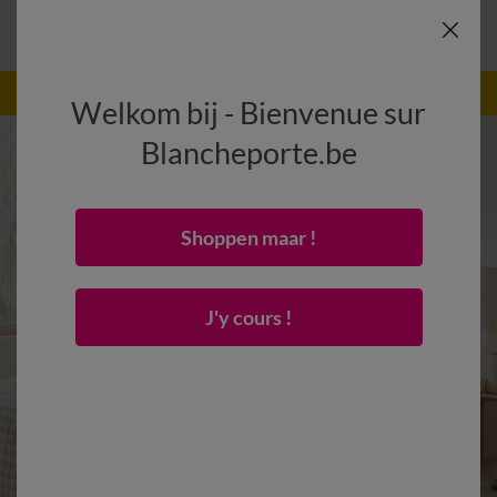
-50% vanaf 2 artikelen Code
:
800013
(1)
Gebruik
Welkom bij - Bienvenue sur
Blancheporte.be
Shoppen maar !
J'y cours !