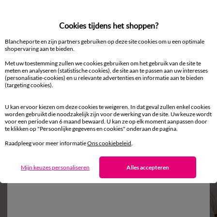
Gratis* retour
binnen 14 dagen in een Afhaalpunt
Cookies tijdens het shoppen?
Blancheporte en zijn partners gebruiken op deze site cookies om u een optimale
shopervaring aan te bieden.
Met uw toestemming zullen we cookies gebruiken om het gebruik van de site te
meten en analyseren (statistische cookies), de site aan te passen aan uw interesses
(personalisatie-cookies) en u relevante advertenties en informatie aan te bieden
(targeting cookies).
Aanvullen met een effen kleur
U kan ervoor kiezen om deze cookies te weigeren. In dat geval zullen enkel cookies
worden gebruikt die noodzakelijk zijn voor de werking van de site. Uw keuze wordt
voor een periode van 6 maand bewaard. U kan ze op elk moment aanpassen door
te klikken op "Persoonlijke gegevens en cookies" onderaan de pagina.
Raadpleeg voor meer informatie
Ons cookiebeleid
.
Mijn keuzes personaliseren
Alles accepteren