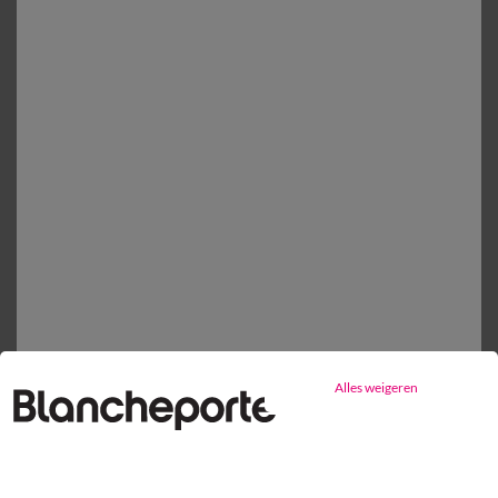
Vlak laken
vanaf
20,99 €
Mijn maten kiezen
1
Toevoegen aan mandje
Productdetails
Levering en retour
Onderhoudstips
Milieukenmerken
Alles weigeren