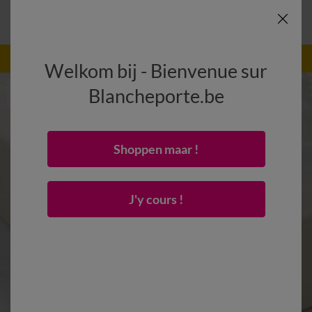
-50% vanaf 2 artikelen Code
:
800013
(1)
Gebruik
Welkom bij - Bienvenue sur
Blancheporte.be
Shoppen maar !
J'y cours !