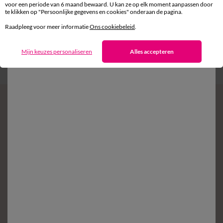
voor een periode van 6 maand bewaard. U kan ze op elk moment aanpassen door
te klikken op "Persoonlijke gegevens en cookies" onderaan de pagina.
Gratis* retour
Raadpleeg voor meer informatie
Ons cookiebeleid
.
binnen 14 dagen in een Afhaalpunt
Mijn keuzes personaliseren
Alles accepteren
Klantendienst
8 tot 19 uur van maandag tot vrijdag
Zin in exclusieve voordelen?
Schrijf in op de newsletter
Voorwaarden in uw bevestigingsmail
Ok