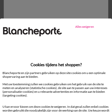
Gratis* retour
binnen 14 dagen in een Afhaalpunt
Alles weigeren
Ander idee vanHoeslaken
Hoeslaken
Cookies tijdens het shoppen?
Blancheporte en zijn partners gebruiken op deze site cookies om u een optimale
shopervaring aan te bieden.
Met uw toestemming zullen we cookies gebruiken om het gebruik van de site te
meten en analyseren (statistische cookies), de site aan te passen aan uw interesses
100% beveiligde betaling
(personalisatie-cookies) en u relevante advertenties en informatie aan te bieden
Betaal later of in meerdere keren
(targeting cookies).
Levering
U kan ervoor kiezen om deze cookies te weigeren. In dat geval zullen enkel cookies
aan huis en in een Afhaalpunt
worden gebruikt die noodzakelijk zijn voor de werking van de site. Uw keuze wordt