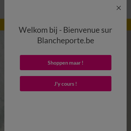
-50% vanaf 2 artikelen Code
:
800013
(1)
Gebruik
Welkom bij - Bienvenue sur
Blancheporte.be
Shoppen maar !
J'y cours !