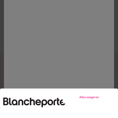
Gratis* retour
binnen 14 dagen in een Afhaalpunt
Mijn ensemble aanvullen
Alles weigeren