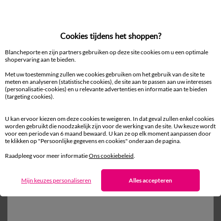
Cookies tijdens het shoppen?
Blancheporte en zijn partners gebruiken op deze site cookies om u een optimale
shopervaring aan te bieden.
S
M
L
XL
XXL
3XL
4XL
S
M
L
XL
XXL
3XL
Met uw toestemming zullen we cookies gebruiken om het gebruik van de site te
meten en analyseren (statistische cookies), de site aan te passen aan uw interesses
Korte pyjama met V-hals van zachte katoen
(personalisatie-cookies) en u relevante advertenties en informatie aan te bieden
(targeting cookies).
26,99 €
vanaf
-50% vanaf 2 artikelen Code 800013
-50% vanaf 2 artikelen Code
U kan ervoor kiezen om deze cookies te weigeren. In dat geval zullen enkel cookies
worden gebruikt die noodzakelijk zijn voor de werking van de site. Uw keuze wordt
voor een periode van 6 maand bewaard. U kan ze op elk moment aanpassen door
te klikken op "Persoonlijke gegevens en cookies" onderaan de pagina.
Ander idee van Pyjama
Raadpleeg voor meer informatie
Ons cookiebeleid
.
Pyjama
Mijn keuzes personaliseren
Alles accepteren
100% beveiligde betaling