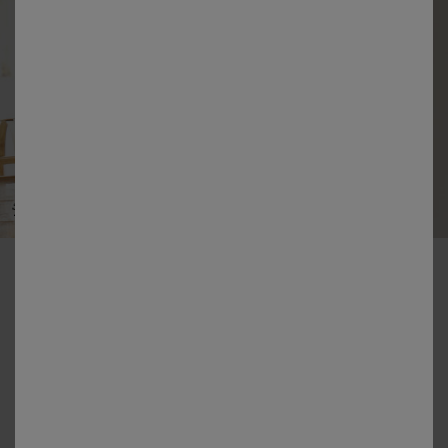
-50% vanaf 2 artikelen Code 800013
Korte pyjama met V-hals van zachte katoen
Kleur:
Grijsblauw / Marine