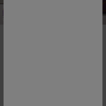
-50% vanaf 2 artikelen Code 800013
Geoffroy-beddengoed van katoen met grafische motieven
Kleur:
Vijgenkleur
Matengids