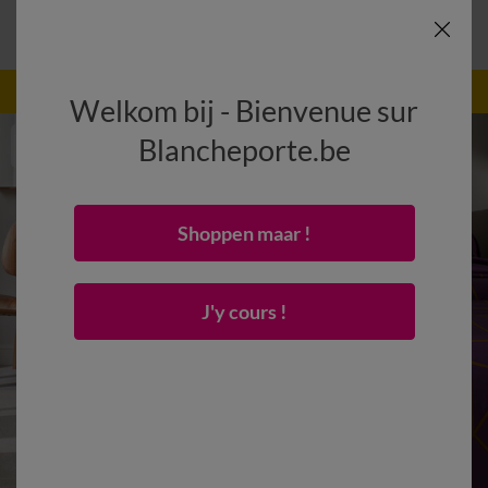
-50% vanaf 2 artikelen Code
:
800013
(1)
Gebruik
Welkom bij - Bienvenue sur
Blancheporte.be
Shoppen maar !
J'y cours !