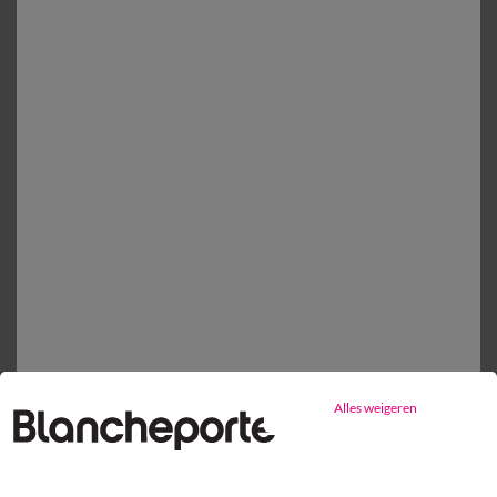
Toevoegen aan mandje
Vlak laken
vanaf
20,99 €
Mijn maten kiezen
1
Toevoegen aan mandje
Productdetails
Levering en retour
Onderhoudstips
Alles weigeren
Milieukenmerken