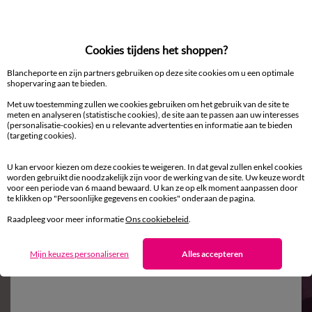
Gratis* retour
Cookies tijdens het shoppen?
binnen 14 dagen in een Afhaalpunt
Blancheporte en zijn partners gebruiken op deze site cookies om u een optimale
shopervaring aan te bieden.
Met uw toestemming zullen we cookies gebruiken om het gebruik van de site te
meten en analyseren (statistische cookies), de site aan te passen aan uw interesses
(personalisatie-cookies) en u relevante advertenties en informatie aan te bieden
(targeting cookies).
U kan ervoor kiezen om deze cookies te weigeren. In dat geval zullen enkel cookies
worden gebruikt die noodzakelijk zijn voor de werking van de site. Uw keuze wordt
Aanvullen met een effen kleur
voor een periode van 6 maand bewaard. U kan ze op elk moment aanpassen door
te klikken op "Persoonlijke gegevens en cookies" onderaan de pagina.
Raadpleeg voor meer informatie
Ons cookiebeleid
.
Mijn keuzes personaliseren
Alles accepteren