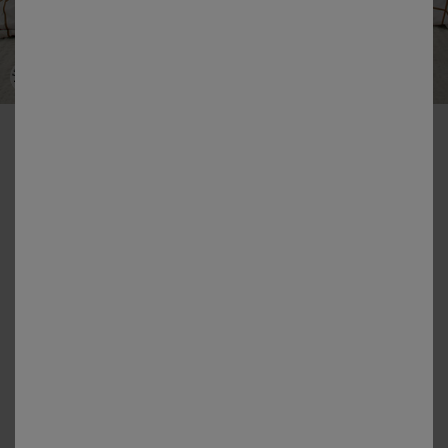
-50% vanaf 2 artikelen Code 800013
Geoffroy-beddengoed van katoen met grafische motieven
Kleur:
Wit
Matengids