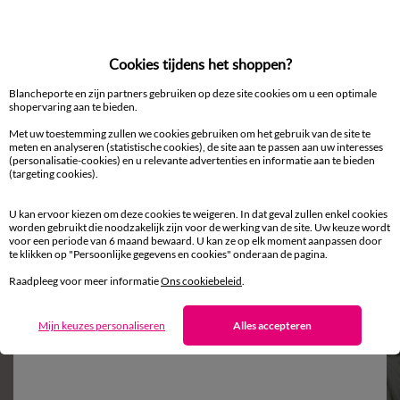
Gratis* retour
Cookies tijdens het shoppen?
binnen 14 dagen in een Afhaalpunt
Blancheporte en zijn partners gebruiken op deze site cookies om u een optimale
shopervaring aan te bieden.
Met uw toestemming zullen we cookies gebruiken om het gebruik van de site te
meten en analyseren (statistische cookies), de site aan te passen aan uw interesses
(personalisatie-cookies) en u relevante advertenties en informatie aan te bieden
(targeting cookies).
U kan ervoor kiezen om deze cookies te weigeren. In dat geval zullen enkel cookies
worden gebruikt die noodzakelijk zijn voor de werking van de site. Uw keuze wordt
Aanvullen met een effen kleur
voor een periode van 6 maand bewaard. U kan ze op elk moment aanpassen door
te klikken op "Persoonlijke gegevens en cookies" onderaan de pagina.
Raadpleeg voor meer informatie
Ons cookiebeleid
.
Mijn keuzes personaliseren
Alles accepteren