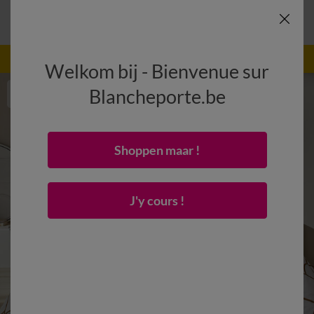
-50% vanaf 2 artikelen Code
:
800013
(1)
Gebruik
Welkom bij - Bienvenue sur
Blancheporte.be
Shoppen maar !
J'y cours !