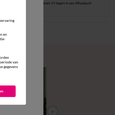
binnen 14 dagen in een Afhaalpunt
pervaring
en en
tie-
worden
 periode van
ke gegevens
en