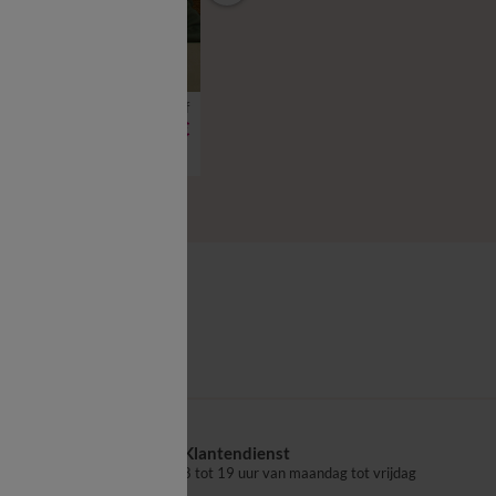
vanaf
vanaf
11,99 €
11,99 €
nnen in katoen
Effen bedlinnen in katoen
rtikelen Code 800013
-50% vanaf 2 artikelen Code 800013
Vlak laken
Klantendienst
aalpunt
8 tot 19 uur van maandag tot vrijdag