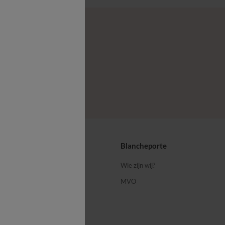
ps
Blancheporte
 ons
Wie zijn wij?
MVO
porte-blog