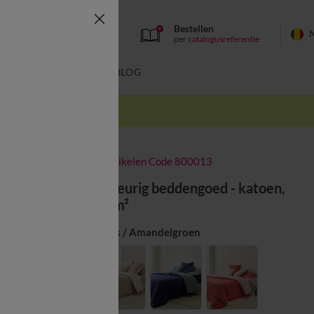
Bestellen
per
catalogusreferentie
SWIMWEAR
BLOG
k
-50% vanaf 2 artikelen Code 800013
Effen tweekleurig beddengoed - katoen,
57 draden/cm²
Kleur:
Eucalyptus / Amandelgroen