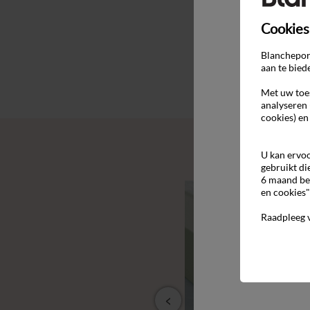
Cookies
Blancheport
aan te bied
Met uw toes
analyseren 
cookies) en
U kan ervoo
gebruikt di
6 maand be
en cookies"
Raadpleeg 