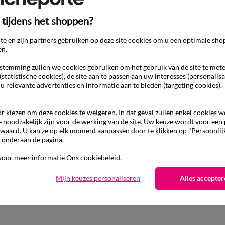
 tijdens het shoppen?
e en zijn partners gebruiken op deze site cookies om u een optimale sho
en.
temming zullen we cookies gebruiken om het gebruik van de site te met
(statistische cookies), de site aan te passen aan uw interesses (personalisa
 u relevante advertenties en informatie aan te bieden (targeting cookies).
Aanvullen met een effen kleur
r kiezen om deze cookies te weigeren. In dat geval zullen enkel cookies 
e noodzakelijk zijn voor de werking van de site. Uw keuze wordt voor een
waard. U kan ze op elk moment aanpassen door te klikken op "Persoonlij
 onderaan de pagina.
voor meer informatie
Ons cookiebeleid
.
Mijn keuzes personaliseren
Alles accepter