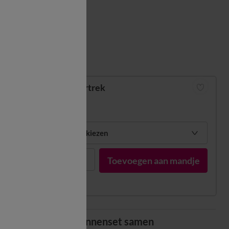
Matengids
Dekbedovertrek
vanaf
38,99 €
Mijn maten kiezen
1
Toevoegen aan mandje
Stel uw bedlinnenset samen