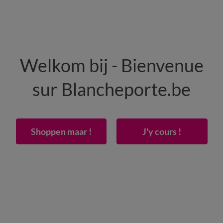
HEREN
WONING
SCHOENEN
Welkom bij - Bienvenue
50% vanaf 2 artikelen Code
:
800013
(1)
Gebrui
sur Blancheporte.be
ig beddengoed - katoen, 57 draden/cm²
Shoppen maar !
J'y cours !