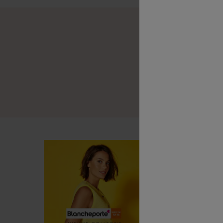
B
B
L
B
G