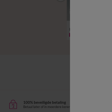
vanaf
11,99 €
Effen bedlinnen in katoen
Effen hoeslaken van katoen, 
-50% vanaf 2 artikelen Code 800013
-50% vanaf 2 artikelen Code 8000
Effen bed
100% beveiligde betaling
Leve
Betaal later of in meerdere keren
aan h