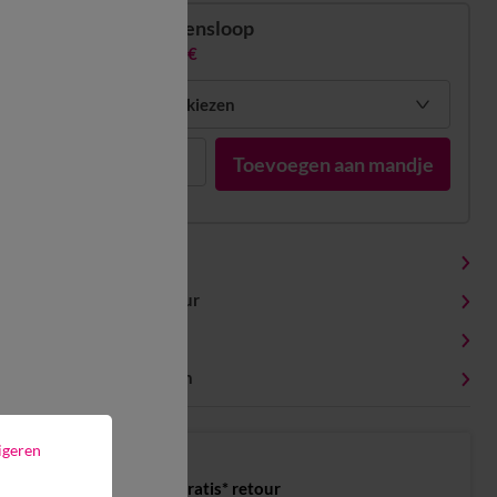
Kussensloop
13,99 €
Mijn maten kiezen
1
Toevoegen aan mandje
Productdetails
Levering en retour
Onderhoudstips
Milieukenmerken
igeren
Gratis* retour