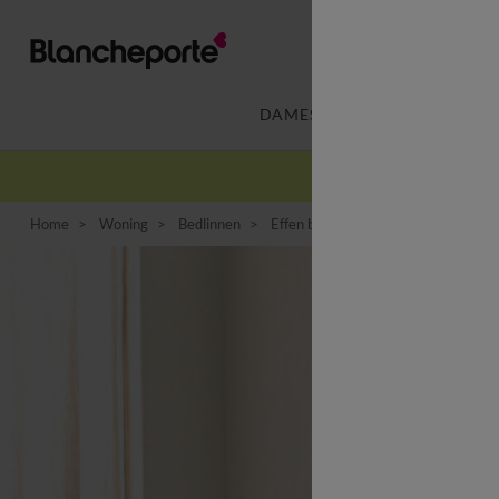
DAMES
LINGERIE
-
Home
Woning
Bedlinnen
Effen bedlinnen
Effen tweekleur