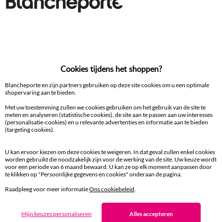
Cookies tijdens het shoppen?
Blancheporte en zijn partners gebruiken op deze site cookies om u een optimale
shopervaring aan te bieden.
Met uw toestemming zullen we cookies gebruiken om het gebruik van de site te
meten en analyseren (statistische cookies), de site aan te passen aan uw interesses
(personalisatie-cookies) en u relevante advertenties en informatie aan te bieden
(targeting cookies).
Effen hoeslaken van katoen, 57 draden/cm² - hoek 32 cm
Effen bedlinnen in katoen
27,99 €
vanaf
vanaf
U kan ervoor kiezen om deze cookies te weigeren. In dat geval zullen enkel cookies
-50% vanaf 2 artikelen Code 800013
-50% vanaf 2 artikelen Code
worden gebruikt die noodzakelijk zijn voor de werking van de site. Uw keuze wordt
voor een periode van 6 maand bewaard. U kan ze op elk moment aanpassen door
te klikken op "Persoonlijke gegevens en cookies" onderaan de pagina.
Raadpleeg voor meer informatie
Ons cookiebeleid
.
Ander idee vanEffen bedlinnen
Effen bedlinnen
Kussensloop
Mijn keuzes personaliseren
Alles accepteren