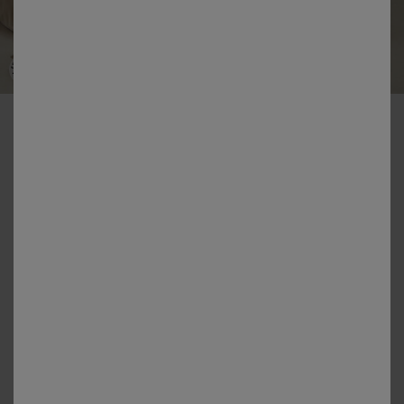
-50% vanaf 2 artikelen Code 800013
Effen tweekleurig beddengoed - katoen, 57 draden/cm²
Kleur:
Ecru / Zandkleur
Matengids
Dekbedovertrek
vanaf
38,99 €