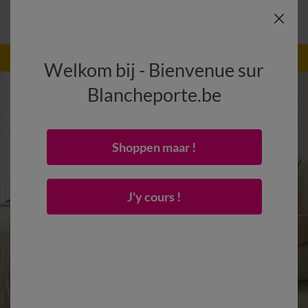
-50% vanaf 2 artikelen Code
:
800013
(1)
Gebruik
Welkom bij - Bienvenue sur
Blancheporte.be
Shoppen maar !
J'y cours !