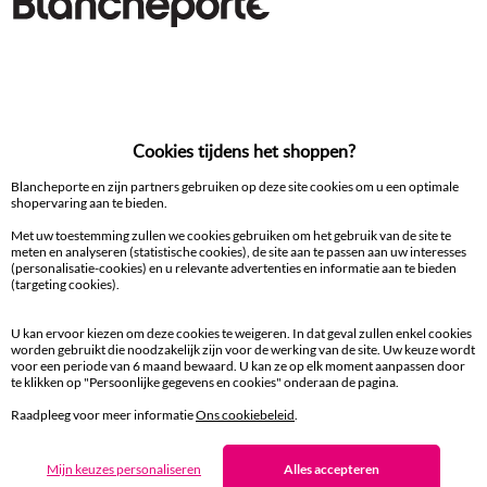
Cookies tijdens het shoppen?
Blancheporte en zijn partners gebruiken op deze site cookies om u een optimale
shopervaring aan te bieden.
Met uw toestemming zullen we cookies gebruiken om het gebruik van de site te
meten en analyseren (statistische cookies), de site aan te passen aan uw interesses
(personalisatie-cookies) en u relevante advertenties en informatie aan te bieden
(targeting cookies).
Effen hoeslaken van katoen, 57 draden/cm² - hoek 32 cm
Effen bedlinnen in katoen
27,99 €
vanaf
vanaf
U kan ervoor kiezen om deze cookies te weigeren. In dat geval zullen enkel cookies
-50% vanaf 2 artikelen Code 800013
-50% vanaf 2 artikelen Code
worden gebruikt die noodzakelijk zijn voor de werking van de site. Uw keuze wordt
voor een periode van 6 maand bewaard. U kan ze op elk moment aanpassen door
te klikken op "Persoonlijke gegevens en cookies" onderaan de pagina.
Raadpleeg voor meer informatie
Ons cookiebeleid
.
Ander idee vanEffen bedlinnen
Effen bedlinnen
Kussensloop
Mijn keuzes personaliseren
Alles accepteren