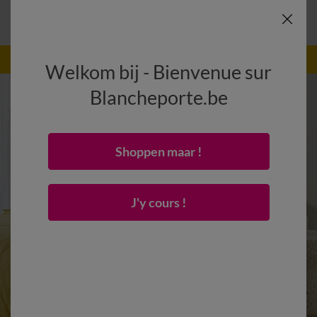
-50% vanaf 2 artikelen Code
:
800013
(1)
Gebruik
Welkom bij - Bienvenue sur
Blancheporte.be
Shoppen maar !
J'y cours !