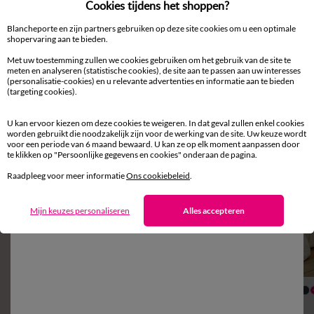
Cookies tijdens het shoppen?
Blancheporte en zijn partners gebruiken op deze site cookies om u een optimale
shopervaring aan te bieden.
Met uw toestemming zullen we cookies gebruiken om het gebruik van de site te
meten en analyseren (statistische cookies), de site aan te passen aan uw interesses
(personalisatie-cookies) en u relevante advertenties en informatie aan te bieden
Aanvullen met een effen kleur
(targeting cookies).
U kan ervoor kiezen om deze cookies te weigeren. In dat geval zullen enkel cookies
worden gebruikt die noodzakelijk zijn voor de werking van de site. Uw keuze wordt
voor een periode van 6 maand bewaard. U kan ze op elk moment aanpassen door
te klikken op "Persoonlijke gegevens en cookies" onderaan de pagina.
Raadpleeg voor meer informatie
Ons cookiebeleid
.
Mijn keuzes personaliseren
Alles accepteren