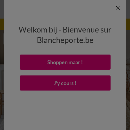
-50% vanaf 2 artikelen Code
:
800013
(1)
Gebruik
Welkom bij - Bienvenue sur
Blancheporte.be
Shoppen maar !
J'y cours !