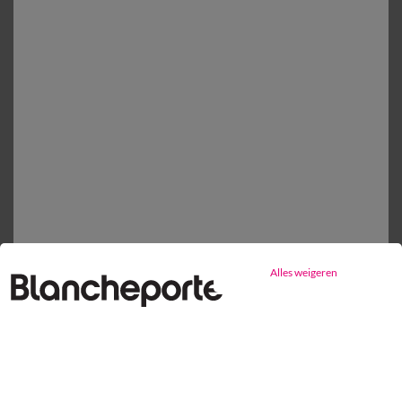
Mijn maten kiezen
1
Toevoegen aan mandje
Productdetails
Levering en retour
Onderhoudstips
Milieukenmerken
Alles weigeren
Gratis* retour
binnen 14 dagen in een Afhaalpunt