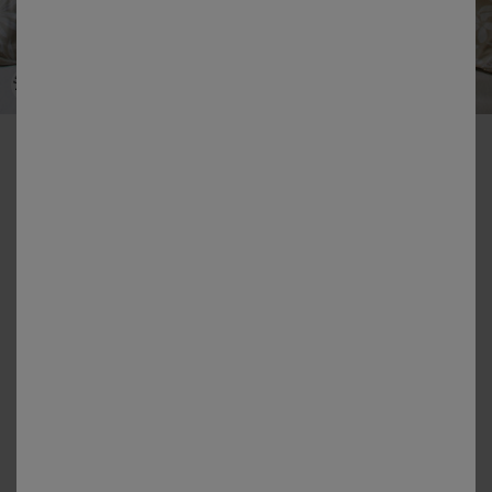
-50% vanaf 2 artikelen Code 800013
Céline-beddengoed van katoen met floraal bedrukt patroon
Kleur:
Zandkleur
Matengids
Dekbedovertrek
vanaf
31,99 €