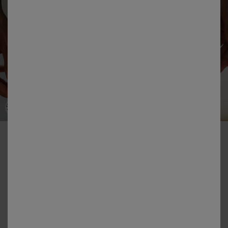
-50% vanaf 2 artikelen Code 800013
Bikinishorty voor platte buik - Solaro
Kleur:
Smaragd