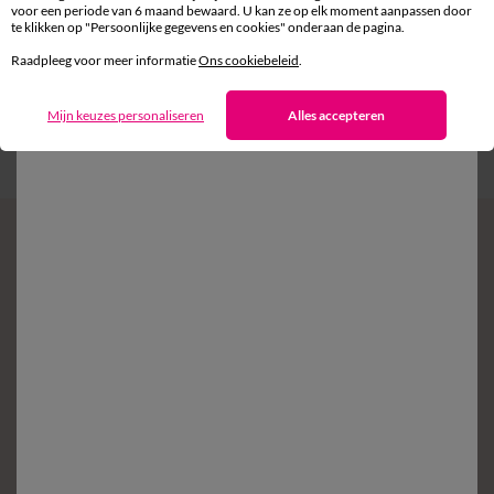
aan huis en in een Afhaalpunt
voor een periode van 6 maand bewaard. U kan ze op elk moment aanpassen door
te klikken op "Persoonlijke gegevens en cookies" onderaan de pagina.
Raadpleeg voor meer informatie
Ons cookiebeleid
.
Gratis* retour
binnen 14 dagen in een Afhaalpunt
Mijn keuzes personaliseren
Alles accepteren
Klantendienst
8 tot 19 uur van maandag tot vrijdag
Zin in exclusieve voordelen?
Schrijf in op de newsletter
Voorwaarden in uw bevestigingsmail
Ok