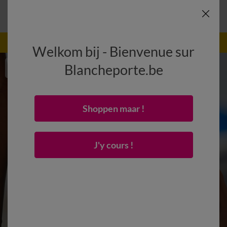
-50% vanaf 2 artikelen Code
:
800013
(1)
Gebruik
Welkom bij - Bienvenue sur
Blancheporte.be
Shoppen maar !
J'y cours !