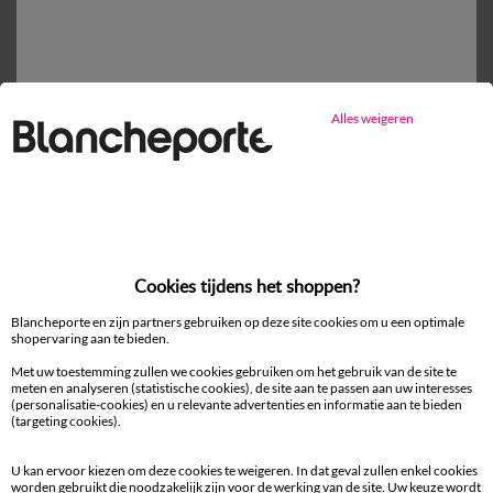
Gratis* retour
binnen 14 dagen in een Afhaalpunt
Alles weigeren
Ander idee van Bikini
Bikini
Bikini dames
Bikinibroekje
Cookies tijdens het shoppen?
Badmode verhullende modellen
Blancheporte en zijn partners gebruiken op deze site cookies om u een optimale
shopervaring aan te bieden.
Met uw toestemming zullen we cookies gebruiken om het gebruik van de site te
meten en analyseren (statistische cookies), de site aan te passen aan uw interesses
100% beveiligde betaling
(personalisatie-cookies) en u relevante advertenties en informatie aan te bieden
Betaal later of in meerdere keren
(targeting cookies).
U kan ervoor kiezen om deze cookies te weigeren. In dat geval zullen enkel cookies
Levering
worden gebruikt die noodzakelijk zijn voor de werking van de site. Uw keuze wordt