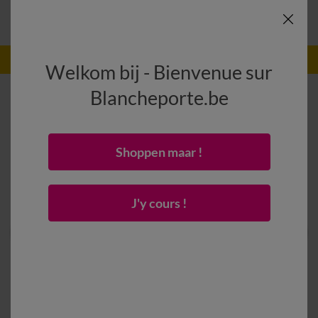
-50% vanaf 2 artikelen Code
:
800013
(1)
Gebruik
Welkom bij - Bienvenue sur
Blancheporte.be
Shoppen maar !
J'y cours !