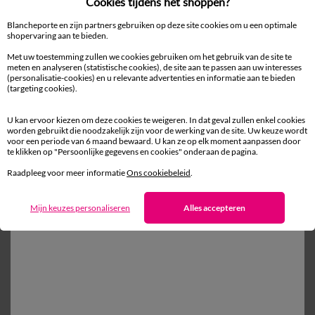
Cookies tijdens het shoppen?
Effen bedlinnen in katoen
11,99 €
vanaf
vanaf
Blancheporte en zijn partners gebruiken op deze site cookies om u een optimale
-50% vanaf 2 artikelen Code 800013
-50% vanaf 2 artikelen Code
shopervaring aan te bieden.
Met uw toestemming zullen we cookies gebruiken om het gebruik van de site te
meten en analyseren (statistische cookies), de site aan te passen aan uw interesses
(personalisatie-cookies) en u relevante advertenties en informatie aan te bieden
(targeting cookies).
Ander idee van Fantasie bedlinnen
Fantasie bedlinnen
Kussensloop
U kan ervoor kiezen om deze cookies te weigeren. In dat geval zullen enkel cookies
worden gebruikt die noodzakelijk zijn voor de werking van de site. Uw keuze wordt
Dekbedovertrek
Vlak laken
voor een periode van 6 maand bewaard. U kan ze op elk moment aanpassen door
te klikken op "Persoonlijke gegevens en cookies" onderaan de pagina.
Raadpleeg voor meer informatie
Ons cookiebeleid
.
Mijn keuzes personaliseren
Alles accepteren
100% beveiligde betaling
Betaal later of in meerdere keren
Levering
aan huis en in een Afhaalpunt
Gratis* retour