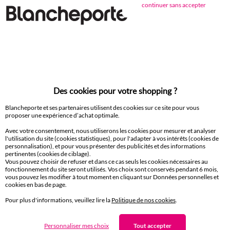
continuer sans accepter
Paiement 100% sécurisé
Payez plus tard ou en plusieurs fois
Livraison
domicile et Point Relais
®
Des cookies pour votre shopping ?
Blancheporte et ses partenaires utilisent des cookies sur ce site pour vous
Retours gratuits*
proposer une expérience d’achat optimale.
sous 14 jours en Point Relais
®
Avec votre consentement, nous utiliserons les cookies pour mesurer et analyser
l'utilisation du site (cookies statistiques), pour l'adapter à vos intérêts (cookies de
personnalisation), et pour vous présenter des publicités et des informations
Service clients
pertinentes (cookies de ciblage).
8h à 19h du lundi au samedi
Vous pouvez choisir de refuser et dans ce cas seuls les cookies nécessaires au
fonctionnement du site seront utilisés. Vos choix sont conservés pendant 6 mois,
vous pouvez les modifier à tout moment en cliquant sur Données personnelles et
cookies en bas de page.
Envie d'avantages exclusifs ?
Pour plus d'informations, veuillez lire la
Politique de nos cookies
.
Inscrivez‑vous à notre newsletter !
Personnaliser mes choix
Tout accepter