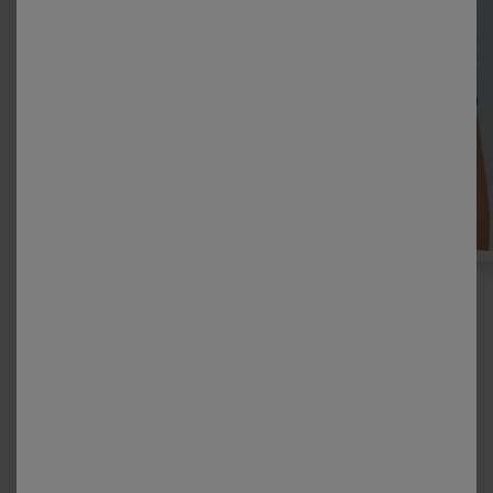
Se sentir bien dans son
maillot de bain avant tout
Au-delà des coupes, des couleurs et des motifs,
l’essentiel est de choisir un
maillot de bain
dans lequel
vous vous sentez à l’aise et en confiance. Chaque
silhouette est unique, et il est important de trouver le