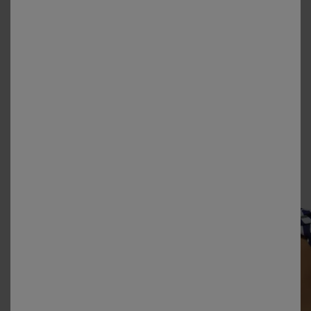
ventre
peut vite devenir un casse-tête. Entre les
nombreuses coupes disponibles, du maillot 1 pièce au
2 pièces, en passant par le combishort ou le bas taille
haute… on ne sait jamais quoi porter pour se sentir à
la fois à l’aise et mise en valeur. Dans cet article,
découvrez nos astuces pour sublimer votre silhouette
avec le modèle adapté.
Voir les maillots de bain