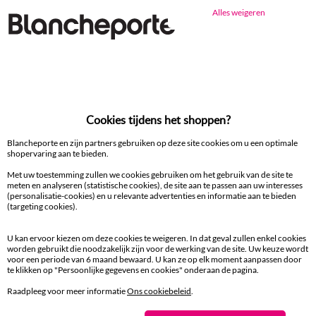
Alles weigeren
Ander idee vanHoofdkussen
Hoofdkussen
Cookies tijdens het shoppen?
100% beveiligde betaling
Betaal later of in meerdere keren
Blancheporte en zijn partners gebruiken op deze site cookies om u een optimale
shopervaring aan te bieden.
Met uw toestemming zullen we cookies gebruiken om het gebruik van de site te
Levering
meten en analyseren (statistische cookies), de site aan te passen aan uw interesses
aan huis en in een Afhaalpunt
(personalisatie-cookies) en u relevante advertenties en informatie aan te bieden
(targeting cookies).
Gratis* retour
U kan ervoor kiezen om deze cookies te weigeren. In dat geval zullen enkel cookies
binnen 14 dagen in een Afhaalpunt
worden gebruikt die noodzakelijk zijn voor de werking van de site. Uw keuze wordt
voor een periode van 6 maand bewaard. U kan ze op elk moment aanpassen door
te klikken op "Persoonlijke gegevens en cookies" onderaan de pagina.
Klantendienst
8 tot 19 uur van maandag tot vrijdag
Raadpleeg voor meer informatie
Ons cookiebeleid
.