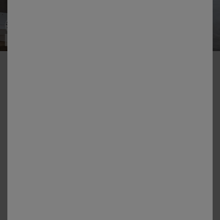
Made in France
-50% vanaf 2 artikelen Code 800013
Dodo
Zacht Proneem®-hoofdkussen tegen huisstofmijt
Kleur:
Wit
Maat:
Maat: