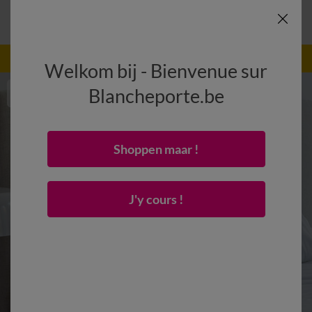
-50% vanaf 2 artikelen Code
:
800013
(1)
Gebruik
Welkom bij - Bienvenue sur
Blancheporte.be
Shoppen maar !
J'y cours !