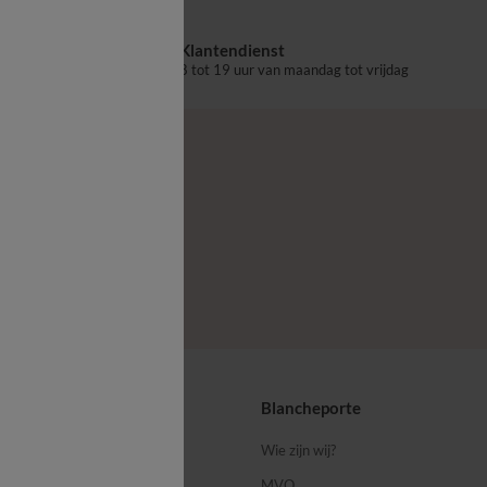
Klantendienst
aalpunt
8 tot 19 uur van maandag tot vrijdag
ps
Blancheporte
 ons
Wie zijn wij?
MVO