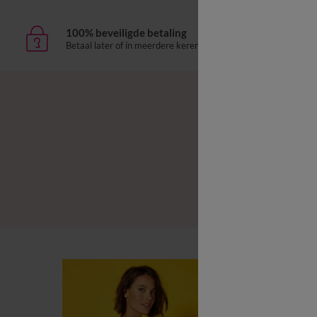
100% beveiligde betaling
Leve
Betaal later of in meerdere keren
aan h
B
B
L