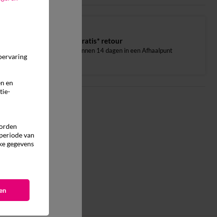
Gratis* retour
binnen 14 dagen in een Afhaalpunt
pervaring
en en
tie-
worden
 periode van
ke gegevens
en