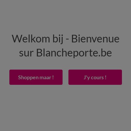
HEREN
WONING
SCHOENEN
Welkom bij - Bienvenue
50% vanaf 2 artikelen Code
:
800013
(1)
Gebrui
sur Blancheporte.be
hte matrasbeschermer van Tencel®
Shoppen maar !
J'y cours !