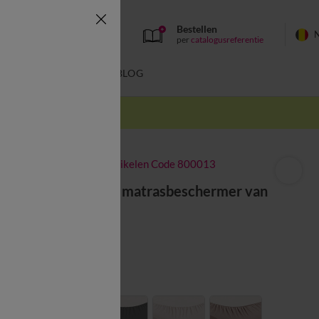
Bestellen
per
catalogusreferentie
SWIMWEAR
BLOG
k
-50% vanaf 2 artikelen Code 800013
Waterdichte matrasbeschermer van
Tencel®
vanaf
49,99 €
Kleur:
Wit