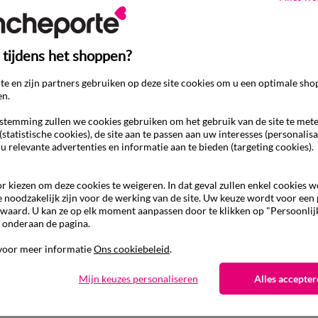
 tijdens het shoppen?
e en zijn partners gebruiken op deze site cookies om u een optimale sho
en.
temming zullen we cookies gebruiken om het gebruik van de site te met
(statistische cookies), de site aan te passen aan uw interesses (personalisa
 u relevante advertenties en informatie aan te bieden (targeting cookies).
r kiezen om deze cookies te weigeren. In dat geval zullen enkel cookies 
e noodzakelijk zijn voor de werking van de site. Uw keuze wordt voor een
waard. U kan ze op elk moment aanpassen door te klikken op "Persoonlij
 onderaan de pagina.
Ander idee van Matrasbeschermer
voor meer informatie
Ons cookiebeleid
.
Matrasbeschermer
Mijn keuzes personaliseren
Alles accepter