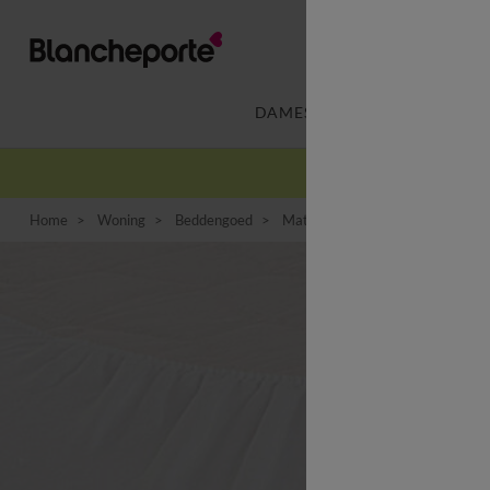
DAMES
LINGERIE
-
Home
Woning
Beddengoed
Matrasbeschermer
Waterdic