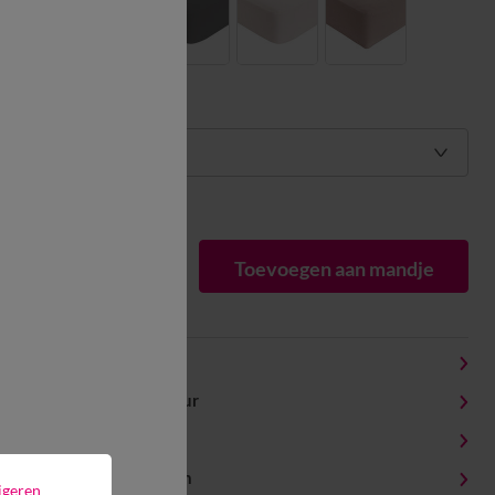
Maat:
Maat:
Matengids
1
Toevoegen aan mandje
Productdetails
Levering en retour
Onderhoudstips
Milieukenmerken
igeren