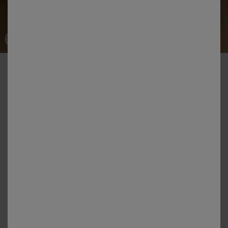
-50% vanaf 2 artikelen Code 800013
Waterdichte matrasbeschermer van molton met PVC-hoes, 25
cm
Kleur:
Wit
Maat:
Maat: