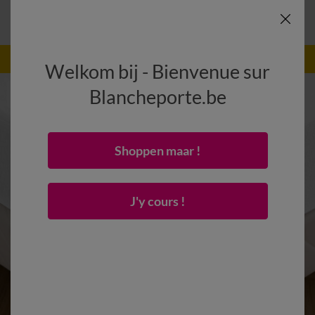
-50% vanaf 2 artikelen Code
:
800013
(1)
Gebruik
Welkom bij - Bienvenue sur
Blancheporte.be
Shoppen maar !
J'y cours !