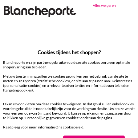
Alles weigeren
Ander idee van Matrasbeschermer
Matrasbeschermer
Cookies tijdens het shoppen?
100% beveiligde betaling
Betaal later of in meerdere keren
Blancheporte en zijn partners gebruiken op deze site cookies om u een optimale
shopervaring aan te bieden.
Met uw toestemming zullen we cookies gebruiken om het gebruik van de site te
Levering
meten en analyseren (statistische cookies), de site aan te passen aan uw interesses
aan huis en in een Afhaalpunt
(personalisatie-cookies) en u relevante advertenties en informatie aan te bieden
(targeting cookies).
Gratis* retour
U kan ervoor kiezen om deze cookies te weigeren. In dat geval zullen enkel cookies
binnen 14 dagen in een Afhaalpunt
worden gebruikt die noodzakelijk zijn voor de werking van de site. Uw keuze wordt
voor een periode van 6 maand bewaard. U kan ze op elk moment aanpassen door
te klikken op "Persoonlijke gegevens en cookies" onderaan de pagina.
Klantendienst
8 tot 19 uur van maandag tot vrijdag
Raadpleeg voor meer informatie
Ons cookiebeleid
.