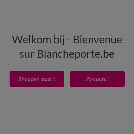
HEREN
WONING
SCHOENEN
Welkom bij - Bienvenue
50% vanaf 2 artikelen Code
:
800013
(1)
Gebrui
sur Blancheporte.be
edig bedrok met een zeer zachte touch
Shoppen maar !
J'y cours !