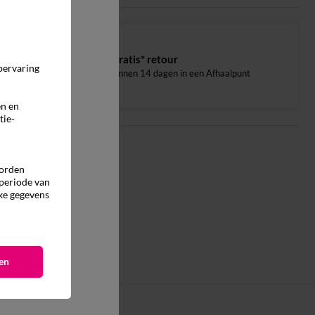
Gratis* retour
pervaring
binnen 14 dagen in een Afhaalpunt
en en
tie-
worden
 periode van
ke gegevens
en