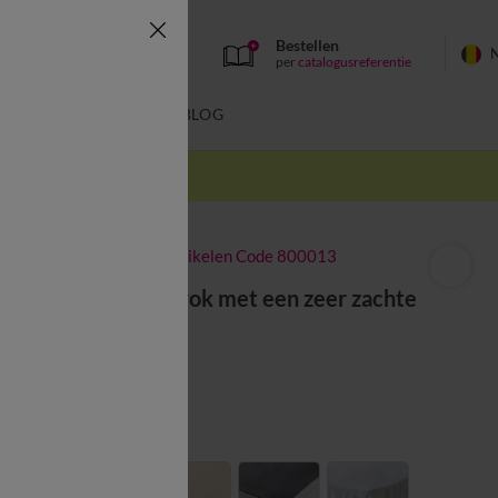
Bestellen
per
catalogusreferentie
SWIMWEAR
BLOG
k
-50% vanaf 2 artikelen Code 800013
Volledig bedrok met een zeer zachte
touch
vanaf
41,99 €
Kleur:
Grijs