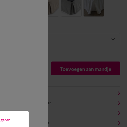
Maat:
Maat:
Matengids
1
Toevoegen aan mandje
Productdetails
Levering en retour
Onderhoudstips
igeren
Milieukenmerken