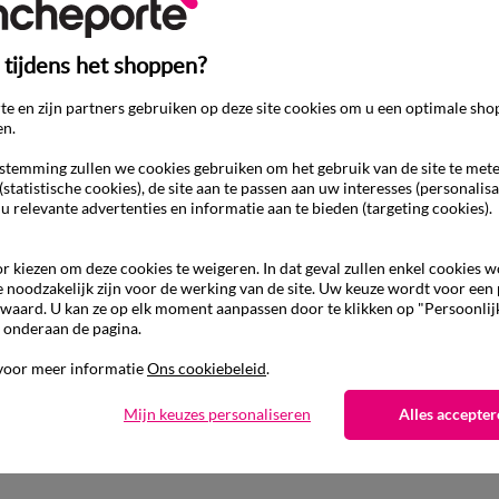
 tijdens het shoppen?
e en zijn partners gebruiken op deze site cookies om u een optimale sho
en.
temming zullen we cookies gebruiken om het gebruik van de site te met
(statistische cookies), de site aan te passen aan uw interesses (personalisa
 u relevante advertenties en informatie aan te bieden (targeting cookies).
r kiezen om deze cookies te weigeren. In dat geval zullen enkel cookies 
e noodzakelijk zijn voor de werking van de site. Uw keuze wordt voor een
waard. U kan ze op elk moment aanpassen door te klikken op "Persoonlij
 onderaan de pagina.
Ander idee van Beddengoedaccessoires
voor meer informatie
Ons cookiebeleid
.
Integrale bedrok
Mijn keuzes personaliseren
Alles accepter