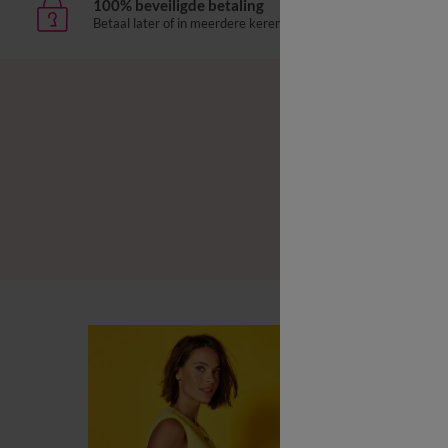
100% beveiligde betaling
Leve
Betaal later of in meerdere keren
aan h
B
B
L
B