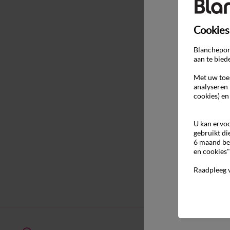
Cookies
Blancheport
aan te bied
Met uw toes
analyseren 
cookies) en
U kan ervoo
gebruikt di
6 maand be
en cookies"
Raadpleeg 