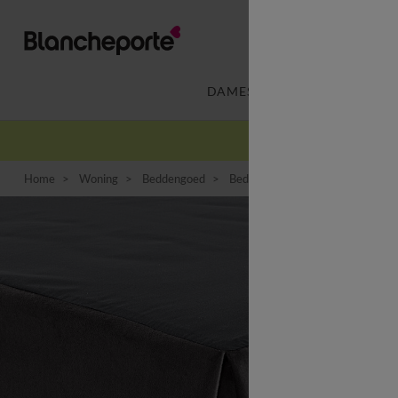
DAMES
LINGERIE
-
Home
Woning
Beddengoed
Beddengoedaccessoires
Voll