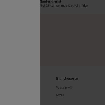
Klantendienst
aalpunt
8 tot 19 uur van maandag tot vrijdag
ps
Blancheporte
 ons
Wie zijn wij?
MVO
porte-blog