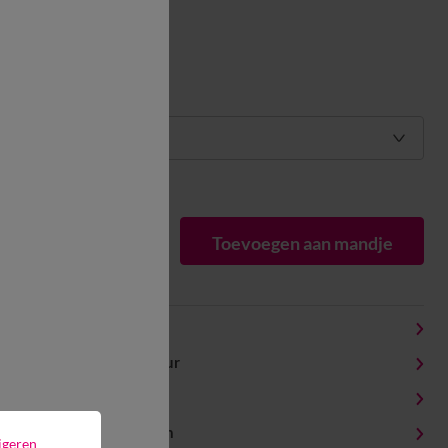
Maat:
Maat:
Matengids
1
Toevoegen aan mandje
Productdetails
Levering en retour
Onderhoudstips
Milieukenmerken
igeren