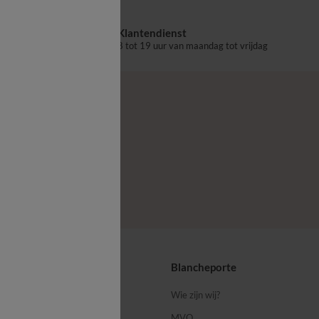
Klantendienst
aalpunt
8 tot 19 uur van maandag tot vrijdag
ps
Blancheporte
 ons
Wie zijn wij?
MVO