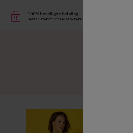
100% beveiligde betaling
Leve
Betaal later of in meerdere keren
aan h
B
B
L