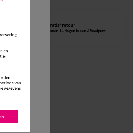
Gratis* retour
binnen 14 dagen in een Afhaalpunt
pervaring
en en
tie-
worden
 periode van
ke gegevens
en