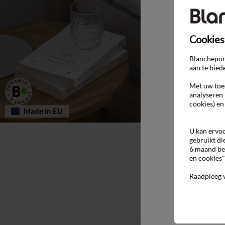
Cookies
Blancheport
aan te bied
Met uw toes
analyseren 
cookies) en
Made in EU
U kan ervoo
gebruikt di
6 maand be
en cookies"
Raadpleeg 