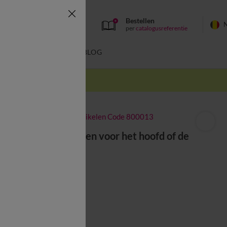
Bestellen
per
catalogusreferentie
SWIMWEAR
BLOG
k
-50% vanaf 2 artikelen Code 800013
Verhoogkussen voor het hoofd of de
benen
vanaf
47,99 €
Kleur:
Wit