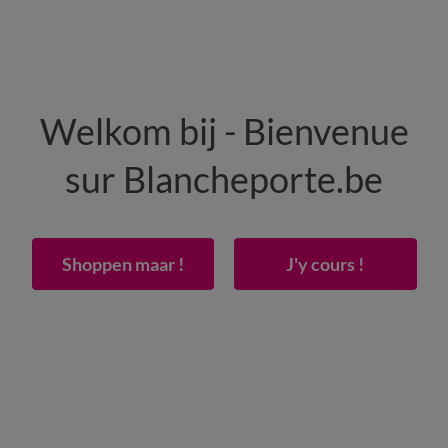
HEREN
WONING
SCHOENEN
Welkom bij - Bienvenue
50% vanaf 2 artikelen Code
:
800013
(1)
Gebrui
sur Blancheporte.be
voor het hoofd of de benen
Shoppen maar !
J'y cours !