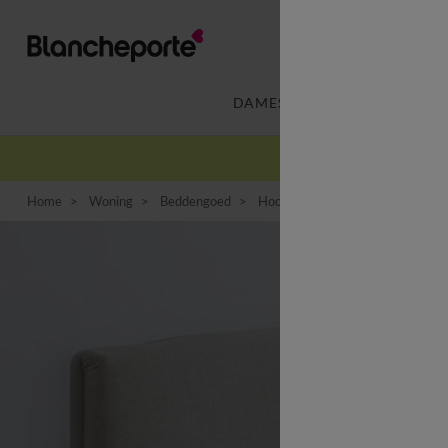
DAMES
LINGERIE
-
Home
Woning
Beddengoed
Hoofdkussen
Verhoogkussen 