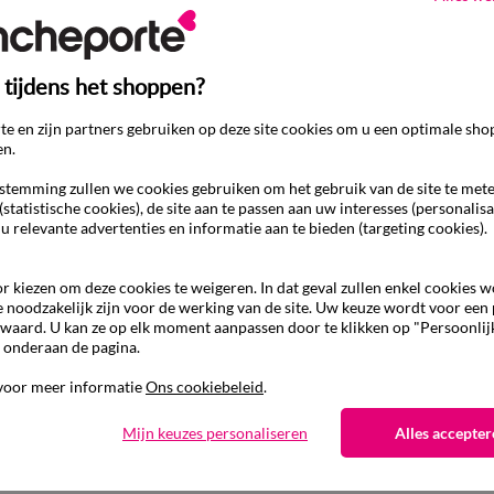
 tijdens het shoppen?
e en zijn partners gebruiken op deze site cookies om u een optimale sho
en.
temming zullen we cookies gebruiken om het gebruik van de site te met
(statistische cookies), de site aan te passen aan uw interesses (personalisa
 u relevante advertenties en informatie aan te bieden (targeting cookies).
r kiezen om deze cookies te weigeren. In dat geval zullen enkel cookies 
e noodzakelijk zijn voor de werking van de site. Uw keuze wordt voor een
waard. U kan ze op elk moment aanpassen door te klikken op "Persoonlij
 onderaan de pagina.
Ander idee vanHoofdkussen
voor meer informatie
Ons cookiebeleid
.
Hoofdkussen
Mijn keuzes personaliseren
Alles accepter