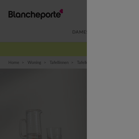
DAMES
LINGERIE
-
Home
Woning
Tafellinnen
Tafelkleed
Tafellaken in toile 