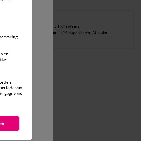
Gratis* retour
binnen 14 dagen in een Afhaalpunt
pervaring
en en
tie-
worden
 periode van
ke gegevens
en