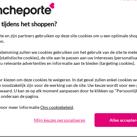
 tijdens het shoppen?
e en zijn partners gebruiken op deze site cookies om u een optimale sho
en.
temming zullen we cookies gebruiken om het gebruik van de site te met
(statistische cookies), de site aan te passen aan uw interesses (personalisa
 u relevante advertenties en informatie aan te bieden (targeting cookies).
r kiezen om deze cookies te weigeren. In dat geval zullen enkel cookies 
e noodzakelijk zijn voor de werking van de site. Uw keuze wordt voor een
waard. U kan ze op elk moment aanpassen door te klikken op "Persoonlij
 onderaan de pagina.
Ander idee van Tafelkleed
voor meer informatie
Ons cookiebeleid
.
Tafelkleed
Mijn keuzes personaliseren
Alles accepter