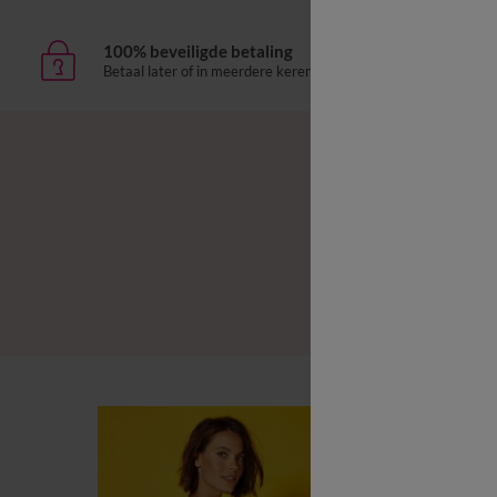
100% beveiligde betaling
Leve
Betaal later of in meerdere keren
aan h
B
B
L