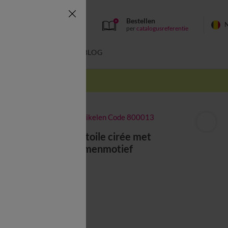
Bestellen
per
catalogusreferentie
SWIMWEAR
BLOG
k
-50% vanaf 2 artikelen Code 800013
Tafellaken in toile cirée met
hibiscusbloemenmotief
vanaf
20,99 €
Kleur:
Koraal