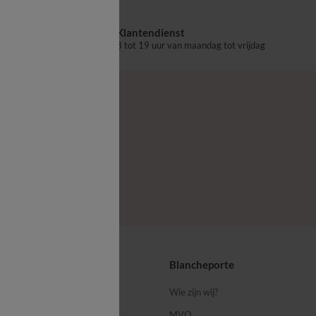
Klantendienst
aalpunt
8 tot 19 uur van maandag tot vrijdag
ps
Blancheporte
 ons
Wie zijn wij?
MVO