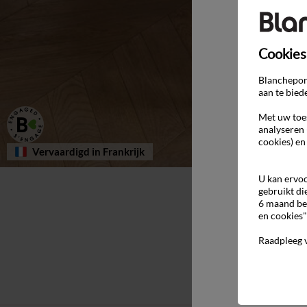
Cookies
Blancheport
aan te bied
Met uw toes
analyseren 
cookies) en
Vervaardigd in Frankrijk
U kan ervoo
gebruikt di
6 maand be
en cookies"
Raadpleeg 