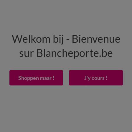
HEREN
WONING
SCHOENEN
Welkom bij - Bienvenue
50% vanaf 2 artikelen Code
:
800013
(1)
Gebrui
sur Blancheporte.be
cirée met hibiscusbloemenmotief
Shoppen maar !
J'y cours !