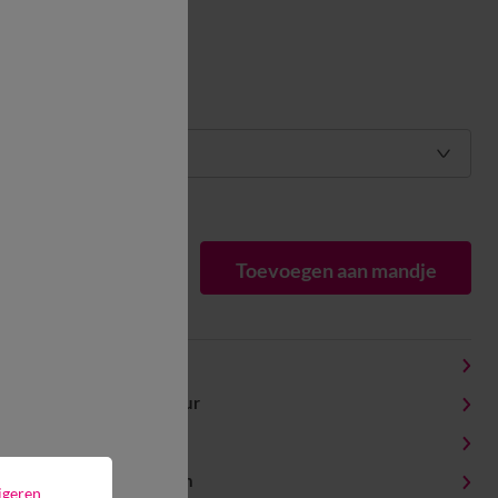
Maat:
Maat:
Matengids
1
Toevoegen aan mandje
Productdetails
Levering en retour
Onderhoudstips
Milieukenmerken
igeren