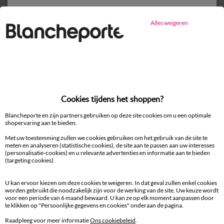
Alles weigeren
Ander idee van Servet
Servet
Cookies tijdens het shoppen?
Blancheporte en zijn partners gebruiken op deze site cookies om u een optimale
100% beveiligde betaling
shopervaring aan te bieden.
Betaal later of in meerdere keren
Met uw toestemming zullen we cookies gebruiken om het gebruik van de site te
meten en analyseren (statistische cookies), de site aan te passen aan uw interesses
(personalisatie-cookies) en u relevante advertenties en informatie aan te bieden
Levering
(targeting cookies).
aan huis en in een Afhaalpunt
U kan ervoor kiezen om deze cookies te weigeren. In dat geval zullen enkel cookies
Gratis* retour
worden gebruikt die noodzakelijk zijn voor de werking van de site. Uw keuze wordt
voor een periode van 6 maand bewaard. U kan ze op elk moment aanpassen door
binnen 14 dagen in een Afhaalpunt
te klikken op "Persoonlijke gegevens en cookies" onderaan de pagina.
Raadpleeg voor meer informatie
Ons cookiebeleid
.