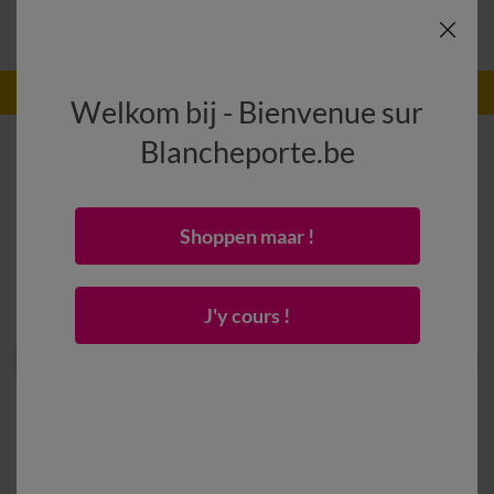
-50% vanaf 2 artikelen Code
:
800013
(1)
Gebruik
Welkom bij - Bienvenue sur
Blancheporte.be
Shoppen maar !
J'y cours !