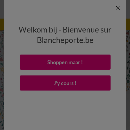
-50% vanaf 2 artikelen Code
:
800013
(1)
Gebruik
Welkom bij - Bienvenue sur
Blancheporte.be
Shoppen maar !
J'y cours !