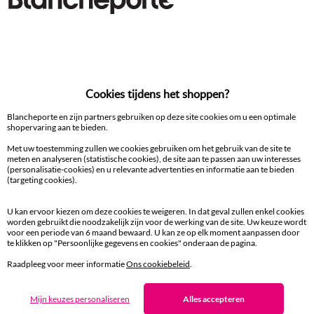
binnen 14 dagen in een Afhaalpunt
100% beveiligde betaling
Cookies tijdens het shoppen?
Betaal later of in meerdere keren
Blancheporte en zijn partners gebruiken op deze site cookies om u een optimale
shopervaring aan te bieden.
Levering
aan huis en in een Afhaalpunt
Met uw toestemming zullen we cookies gebruiken om het gebruik van de site te
meten en analyseren (statistische cookies), de site aan te passen aan uw interesses
(personalisatie-cookies) en u relevante advertenties en informatie aan te bieden
Gratis* retour
(targeting cookies).
binnen 14 dagen in een Afhaalpunt
U kan ervoor kiezen om deze cookies te weigeren. In dat geval zullen enkel cookies
worden gebruikt die noodzakelijk zijn voor de werking van de site. Uw keuze wordt
Klantendienst
voor een periode van 6 maand bewaard. U kan ze op elk moment aanpassen door
8 tot 19 uur van maandag tot vrijdag
te klikken op "Persoonlijke gegevens en cookies" onderaan de pagina.
Raadpleeg voor meer informatie
Ons cookiebeleid
.
Zin in exclusieve voordelen?
Mijn keuzes personaliseren
Alles accepteren