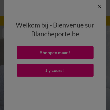
-50% vanaf 2 artikelen Code
:
800013
(1)
Gebruik
Welkom bij - Bienvenue sur
Blancheporte.be
Shoppen maar !
J'y cours !