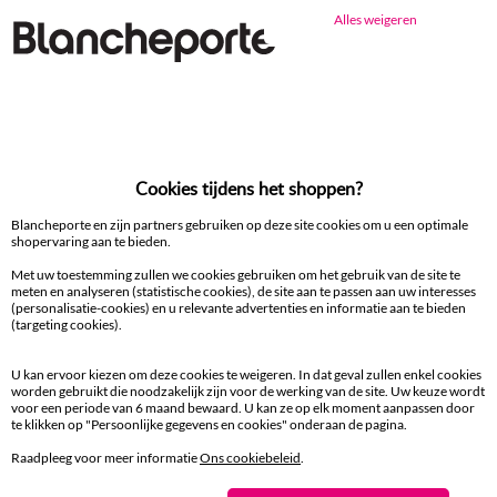
Alles weigeren
Ander idee vanHoofdkussenhoes
Hoofdkussenhoes
Cookies tijdens het shoppen?
100% beveiligde betaling
Betaal later of in meerdere keren
Blancheporte en zijn partners gebruiken op deze site cookies om u een optimale
shopervaring aan te bieden.
Met uw toestemming zullen we cookies gebruiken om het gebruik van de site te
Levering
meten en analyseren (statistische cookies), de site aan te passen aan uw interesses
aan huis en in een Afhaalpunt
(personalisatie-cookies) en u relevante advertenties en informatie aan te bieden
(targeting cookies).
Gratis* retour
U kan ervoor kiezen om deze cookies te weigeren. In dat geval zullen enkel cookies
binnen 14 dagen in een Afhaalpunt
worden gebruikt die noodzakelijk zijn voor de werking van de site. Uw keuze wordt
voor een periode van 6 maand bewaard. U kan ze op elk moment aanpassen door
te klikken op "Persoonlijke gegevens en cookies" onderaan de pagina.
Klantendienst
8 tot 19 uur van maandag tot vrijdag
Raadpleeg voor meer informatie
Ons cookiebeleid
.