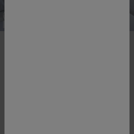
Made in EU
-50% vanaf 2 artikelen Code 800013
Ondersloop in ondoorlatende badstof met Bi-ome®
antihuisstofmijtbehandeling
Kleur:
Wit
Maat:
Maat: