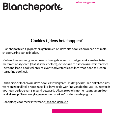
Alles weigeren
Ander idee van Matrasbeschermer
Matrasbeschermer kids
Matrasbeschermer
Cookies tijdens het shoppen?
100% beveiligde betaling
Betaal later of in meerdere keren
Blancheporte en zijn partners gebruiken op deze site cookies om u een optimale
shopervaring aan te bieden.
Levering
Met uw toestemming zullen we cookies gebruiken om het gebruik van de site te
meten en analyseren (statistische cookies), de site aan te passen aan uw interesses
aan huis en in een Afhaalpunt
(personalisatie-cookies) en u relevante advertenties en informatie aan te bieden
(targeting cookies).
Gratis* retour
binnen 14 dagen in een Afhaalpunt
U kan ervoor kiezen om deze cookies te weigeren. In dat geval zullen enkel cookies
worden gebruikt die noodzakelijk zijn voor de werking van de site. Uw keuze wordt
voor een periode van 6 maand bewaard. U kan ze op elk moment aanpassen door
te klikken op "Persoonlijke gegevens en cookies" onderaan de pagina.
Klantendienst
8 tot 19 uur van maandag tot vrijdag
Raadpleeg voor meer informatie
Ons cookiebeleid
.