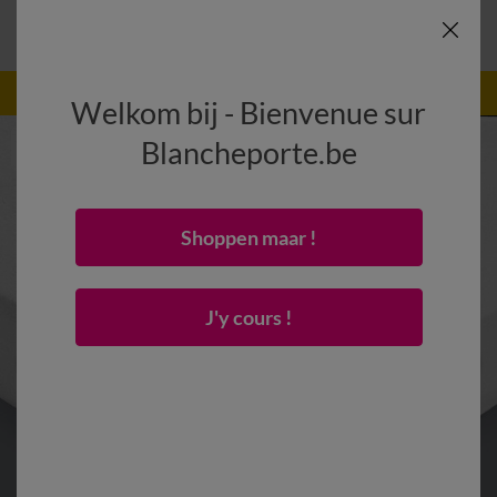
-50% vanaf 2 artikelen Code
:
800013
(1)
Gebruik
Welkom bij - Bienvenue sur
Blancheporte.be
Shoppen maar !
J'y cours !