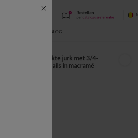
Bestellen
per
catalogusreferentie
SWIMWEAR
BLOG
Lange, bedrukte jurk met 3/4-
mouwen, details in macramé
24,00 €
*
Kleur:
Marine