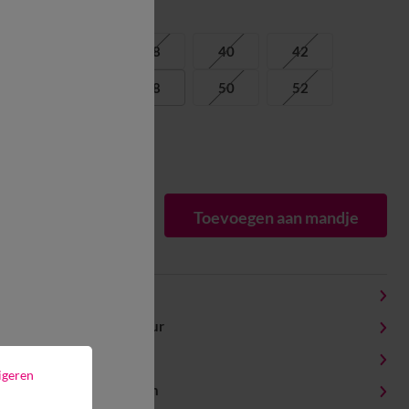
Maat:
36
38
40
42
46
48
50
52
54
Matengids
1
Toevoegen aan mandje
Productdetails
Levering en retour
Onderhoudstips
igeren
Milieukenmerken