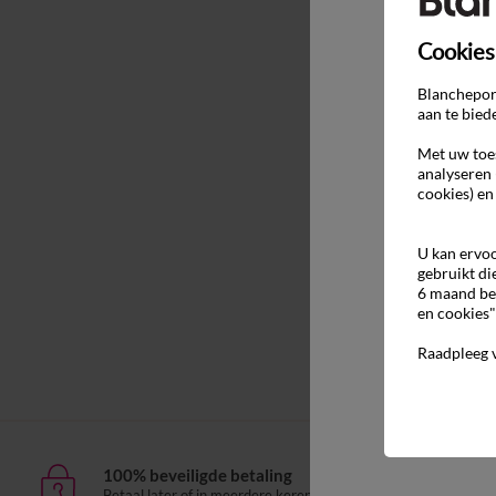
Cookies
Blancheport
aan te bied
Met uw toes
analyseren 
cookies) en
U kan ervoo
gebruikt di
6 maand be
en cookies"
Raadpleeg 
100% beveiligde betaling
Leve
Betaal later of in meerdere keren
aan h