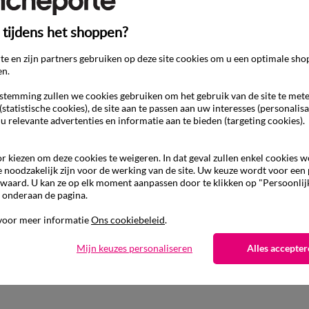
 tijdens het shoppen?
e en zijn partners gebruiken op deze site cookies om u een optimale sho
en.
temming zullen we cookies gebruiken om het gebruik van de site te met
(statistische cookies), de site aan te passen aan uw interesses (personalisa
 u relevante advertenties en informatie aan te bieden (targeting cookies).
r kiezen om deze cookies te weigeren. In dat geval zullen enkel cookies 
e noodzakelijk zijn voor de werking van de site. Uw keuze wordt voor een
waard. U kan ze op elk moment aanpassen door te klikken op "Persoonlij
Ander idee van Lange jurk
 onderaan de pagina.
Lange jurk
Uitlopende jurk
voor meer informatie
Ons cookiebeleid
.
Mijn keuzes personaliseren
Alles accepter
ring
Gratis* retour
uis en in een Afhaalpunt
binnen 14 dagen in een Afh