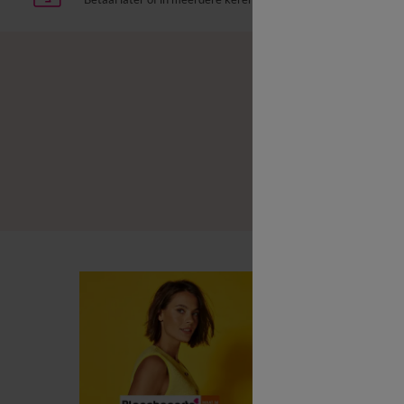
B
B
L
B
G