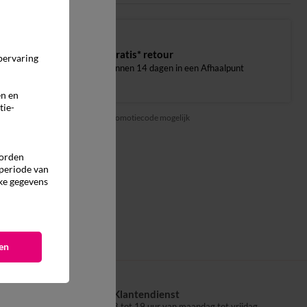
Gratis* retour
pervaring
binnen 14 dagen in een Afhaalpunt
en en
tie-
*geen kortingen via promotiecode mogelijk
worden
 periode van
ke gegevens
en
Klantendienst
aalpunt
8 tot 19 uur van maandag tot vrijdag