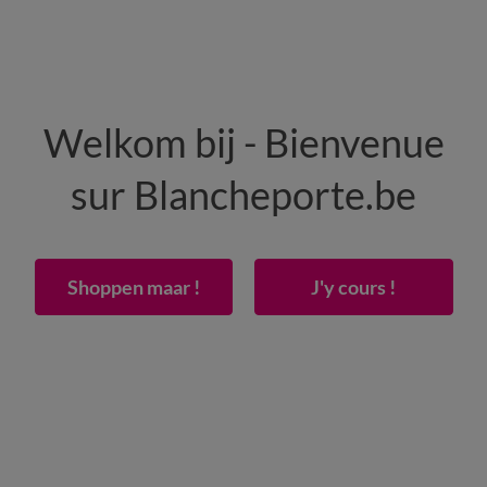
HEREN
WONING
SCHOENEN
Welkom bij - Bienvenue
3/4-mouwen, details in macramé
sur Blancheporte.be
Shoppen maar !
J'y cours !