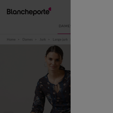
DAMES
LINGERIE
Home
Dames
Jurk
Lange jurk
Lange, bedrukte jurk met 