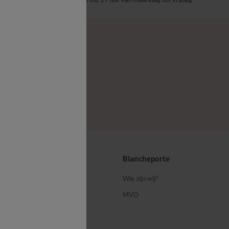
ps
Blancheporte
 ons
Wie zijn wij?
MVO
porte-blog