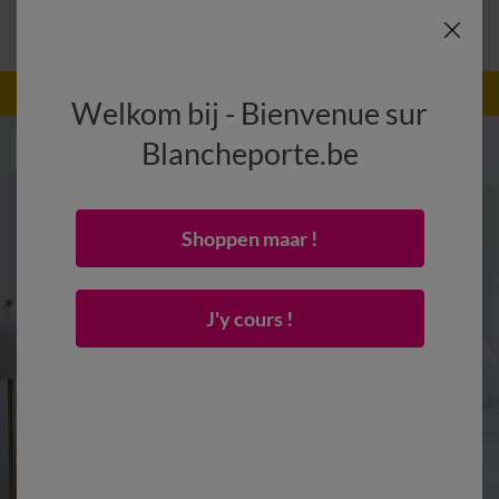
-50% vanaf 2 artikelen Code
:
800013
(1)
Gebruik
Welkom bij - Bienvenue sur
Blancheporte.be
Shoppen maar !
J'y cours !