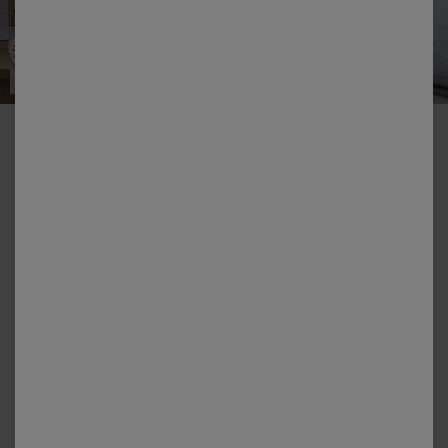
Made in France
-50% vanaf 2 artikelen Code 800013
EDONA
Hoofdkussen met veren
Kleur:
Wit
Maat:
Maat: