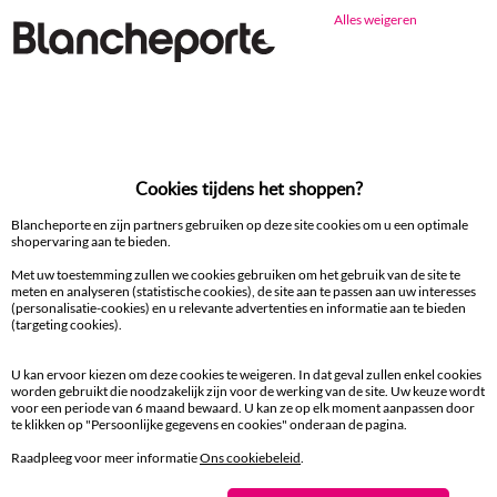
Alles weigeren
Ander idee vanHoofdkussen
Hoofdkussen
Cookies tijdens het shoppen?
100% beveiligde betaling
Betaal later of in meerdere keren
Blancheporte en zijn partners gebruiken op deze site cookies om u een optimale
shopervaring aan te bieden.
Met uw toestemming zullen we cookies gebruiken om het gebruik van de site te
Levering
meten en analyseren (statistische cookies), de site aan te passen aan uw interesses
aan huis en in een Afhaalpunt
(personalisatie-cookies) en u relevante advertenties en informatie aan te bieden
(targeting cookies).
Gratis* retour
U kan ervoor kiezen om deze cookies te weigeren. In dat geval zullen enkel cookies
binnen 14 dagen in een Afhaalpunt
worden gebruikt die noodzakelijk zijn voor de werking van de site. Uw keuze wordt
voor een periode van 6 maand bewaard. U kan ze op elk moment aanpassen door
te klikken op "Persoonlijke gegevens en cookies" onderaan de pagina.
Klantendienst
8 tot 19 uur van maandag tot vrijdag
Raadpleeg voor meer informatie
Ons cookiebeleid
.