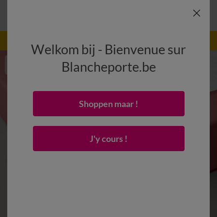
-50% vanaf 2 artikelen Code
:
800013
(1)
Gebruik
Welkom bij - Bienvenue sur
Blancheporte.be
Shoppen maar !
J'y cours !