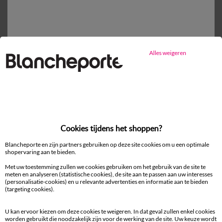
Gratis* retour
binnen 14 dagen in een Afhaalpunt
Alles weigeren
Ander idee vanHoeslaken
Hoeslaken
Cookies tijdens het shoppen?
Blancheporte en zijn partners gebruiken op deze site cookies om u een optimale
shopervaring aan te bieden.
Met uw toestemming zullen we cookies gebruiken om het gebruik van de site te
meten en analyseren (statistische cookies), de site aan te passen aan uw interesses
100% beveiligde betaling
(personalisatie-cookies) en u relevante advertenties en informatie aan te bieden
Betaal later of in meerdere keren
(targeting cookies).
Levering
U kan ervoor kiezen om deze cookies te weigeren. In dat geval zullen enkel cookies
aan huis en in een Afhaalpunt
worden gebruikt die noodzakelijk zijn voor de werking van de site. Uw keuze wordt