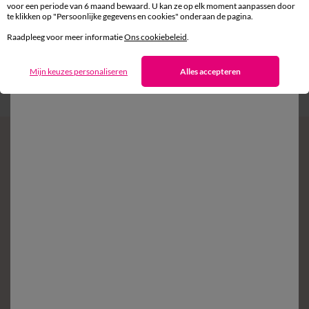
voor een periode van 6 maand bewaard. U kan ze op elk moment aanpassen door
te klikken op "Persoonlijke gegevens en cookies" onderaan de pagina.
Gratis* retour
Raadpleeg voor meer informatie
Ons cookiebeleid
.
binnen 14 dagen in een Afhaalpunt
Mijn keuzes personaliseren
Alles accepteren
Klantendienst
8 tot 19 uur van maandag tot vrijdag
Zin in exclusieve voordelen?
Schrijf in op de newsletter
Voorwaarden in uw bevestigingsmail
Ok