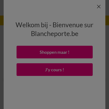
-50% vanaf 2 artikelen Code
:
800013
(1)
Gebruik
Welkom bij - Bienvenue sur
Blancheporte.be
Shoppen maar !
J'y cours !