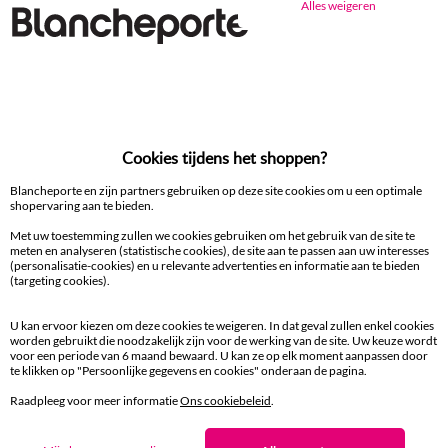
Alles weigeren
Ander idee van Droogdoek en handdoek
Droogdoek en handdoek
Cookies tijdens het shoppen?
100% beveiligde betaling
Betaal later of in meerdere keren
Blancheporte en zijn partners gebruiken op deze site cookies om u een optimale
shopervaring aan te bieden.
Levering
Met uw toestemming zullen we cookies gebruiken om het gebruik van de site te
aan huis en in een Afhaalpunt
meten en analyseren (statistische cookies), de site aan te passen aan uw interesses
(personalisatie-cookies) en u relevante advertenties en informatie aan te bieden
(targeting cookies).
Gratis* retour
binnen 14 dagen in een Afhaalpunt
U kan ervoor kiezen om deze cookies te weigeren. In dat geval zullen enkel cookies
worden gebruikt die noodzakelijk zijn voor de werking van de site. Uw keuze wordt
voor een periode van 6 maand bewaard. U kan ze op elk moment aanpassen door
Klantendienst
te klikken op "Persoonlijke gegevens en cookies" onderaan de pagina.
8 tot 19 uur van maandag tot vrijdag
Raadpleeg voor meer informatie
Ons cookiebeleid
.