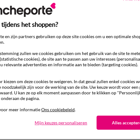
 tijdens het shoppen?
e en zijn partners gebruiken op deze site cookies om u een optimale sho
en.
temming zullen we cookies gebruiken om het gebruik van de site te met
(statistische cookies), de site aan te passen aan uw interesses (personalisa
 u relevante advertenties en informatie aan te bieden (targeting cookies).
r kiezen om deze cookies te weigeren. In dat geval zullen enkel cookies 
e noodzakelijk zijn voor de werking van de site. Uw keuze wordt voor een
waard. U kan ze op elk moment aanpassen door te klikken op "Persoonlij
 onderaan de pagina.
Ander idee van Decoratieartikel
voor meer informatie
Ons cookiebeleid
.
Decoratieartikel
Mijn keuzes personaliseren
Alles accepter