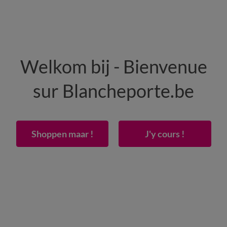
HEREN
WONING
SCHOENEN
Welkom bij - Bienvenue
50% vanaf 2 artikelen Code
:
800013
(1)
Gebrui
sur Blancheporte.be
te vaas, tweekleurig
Shoppen maar !
J'y cours !