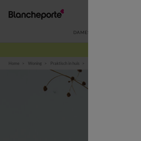
DAMES
LINGERIE
-
Home
Woning
Praktisch in huis
Decoratieartikel
Gestreep