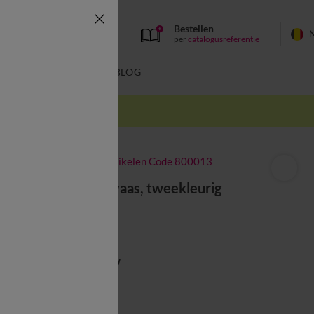
Bestellen
per
catalogusreferentie
SWIMWEAR
BLOG
k
-50% vanaf 2 artikelen Code 800013
Gestreepte vaas, tweekleurig
34,99 €
Kleur:
Wit/blauw