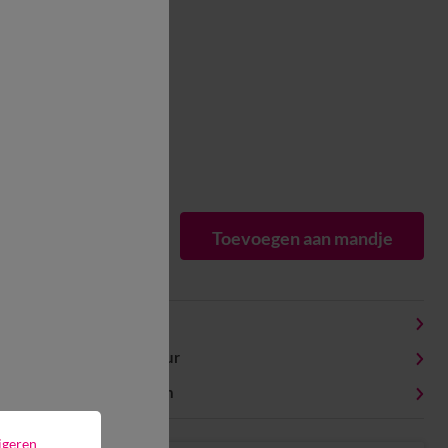
Maat:
Stuk
In voorraad
Matengids
1
Toevoegen aan mandje
Productdetails
Levering en retour
Milieukenmerken
igeren