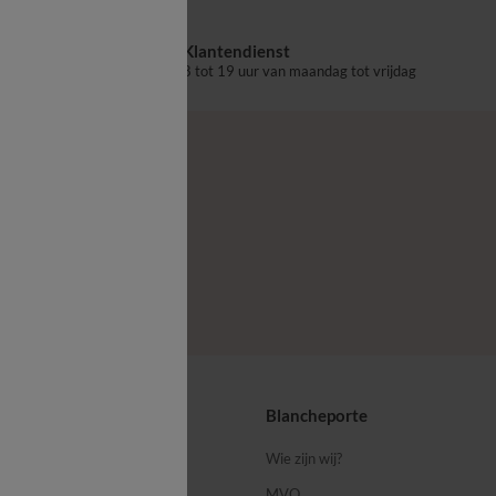
Klantendienst
aalpunt
8 tot 19 uur van maandag tot vrijdag
ps
Blancheporte
 ons
Wie zijn wij?
MVO