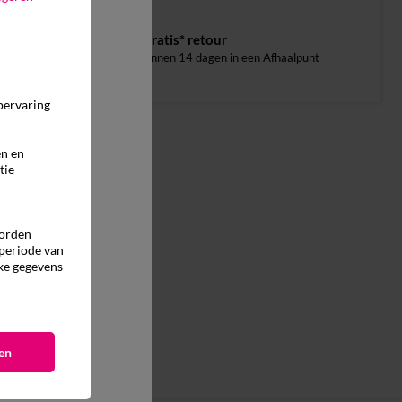
Gratis* retour
binnen 14 dagen in een Afhaalpunt
pervaring
en en
tie-
worden
 periode van
ke gegevens
en