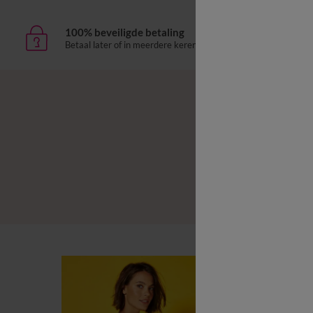
100% beveiligde betaling
Leve
Betaal later of in meerdere keren
aan h
B
B
L