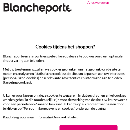
Alles weigeren
Ander idee van Droogdoek en handdoek
Droogdoek en handdoek
Cookies tijdens het shoppen?
100% beveiligde betaling
Betaal later of in meerdere keren
Blancheporte en zijn partners gebruiken op deze site cookies om u een optimale
shopervaring aan te bieden.
Levering
Met uw toestemming zullen we cookies gebruiken om het gebruik van de site te
meten en analyseren (statistische cookies), de site aan te passen aan uw interesses
aan huis en in een Afhaalpunt
(personalisatie-cookies) en u relevante advertenties en informatie aan te bieden
(targeting cookies).
Gratis* retour
binnen 14 dagen in een Afhaalpunt
U kan ervoor kiezen om deze cookies te weigeren. In dat geval zullen enkel cookies
worden gebruikt die noodzakelijk zijn voor de werking van de site. Uw keuze wordt
voor een periode van 6 maand bewaard. U kan ze op elk moment aanpassen door
te klikken op "Persoonlijke gegevens en cookies" onderaan de pagina.
Klantendienst
8 tot 19 uur van maandag tot vrijdag
Raadpleeg voor meer informatie
Ons cookiebeleid
.