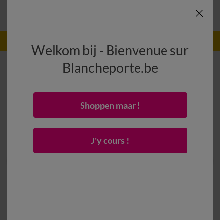
-50% vanaf 2 artikelen Code
:
800013
(1)
Gebruik
Welkom bij - Bienvenue sur
Blancheporte.be
Shoppen maar !
J'y cours !