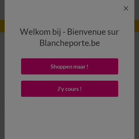
-50% vanaf 2 artikelen Code
:
800013
(1)
Gebruik
Welkom bij - Bienvenue sur
Blancheporte.be
Shoppen maar !
J'y cours !