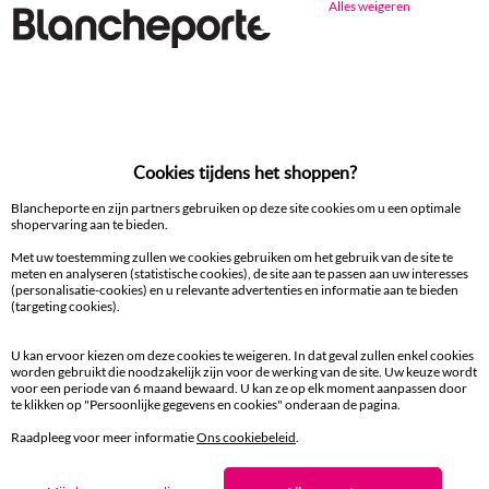
Alles weigeren
Ander idee van Droogdoek en handdoek
Droogdoek en handdoek
Cookies tijdens het shoppen?
100% beveiligde betaling
Betaal later of in meerdere keren
Blancheporte en zijn partners gebruiken op deze site cookies om u een optimale
shopervaring aan te bieden.
Levering
Met uw toestemming zullen we cookies gebruiken om het gebruik van de site te
aan huis en in een Afhaalpunt
meten en analyseren (statistische cookies), de site aan te passen aan uw interesses
(personalisatie-cookies) en u relevante advertenties en informatie aan te bieden
(targeting cookies).
Gratis* retour
binnen 14 dagen in een Afhaalpunt
U kan ervoor kiezen om deze cookies te weigeren. In dat geval zullen enkel cookies
worden gebruikt die noodzakelijk zijn voor de werking van de site. Uw keuze wordt
voor een periode van 6 maand bewaard. U kan ze op elk moment aanpassen door
Klantendienst
te klikken op "Persoonlijke gegevens en cookies" onderaan de pagina.
8 tot 19 uur van maandag tot vrijdag
Raadpleeg voor meer informatie
Ons cookiebeleid
.