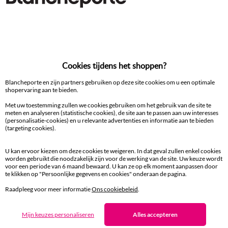
Decoratieartikel
100% beveiligde betaling
Betaal later of in meerdere keren
Cookies tijdens het shoppen?
Blancheporte en zijn partners gebruiken op deze site cookies om u een optimale
Levering
shopervaring aan te bieden.
aan huis en in een Afhaalpunt
Met uw toestemming zullen we cookies gebruiken om het gebruik van de site te
meten en analyseren (statistische cookies), de site aan te passen aan uw interesses
(personalisatie-cookies) en u relevante advertenties en informatie aan te bieden
Gratis* retour
(targeting cookies).
binnen 14 dagen in een Afhaalpunt
U kan ervoor kiezen om deze cookies te weigeren. In dat geval zullen enkel cookies
worden gebruikt die noodzakelijk zijn voor de werking van de site. Uw keuze wordt
Klantendienst
voor een periode van 6 maand bewaard. U kan ze op elk moment aanpassen door
8 tot 19 uur van maandag tot vrijdag
te klikken op "Persoonlijke gegevens en cookies" onderaan de pagina.
Raadpleeg voor meer informatie
Ons cookiebeleid
.
Zin in exclusieve voordelen?
Mijn keuzes personaliseren
Alles accepteren