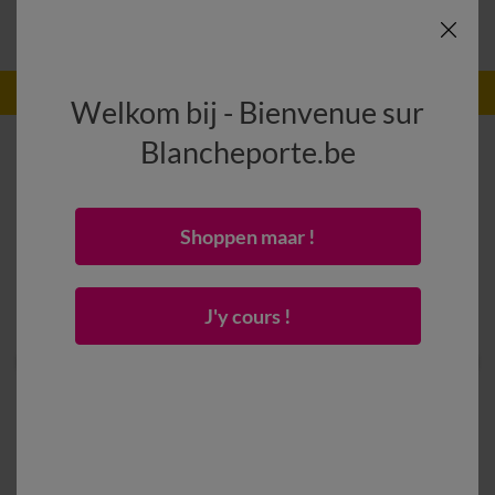
-50% vanaf 2 artikelen Code
:
800013
(1)
Gebruik
Welkom bij - Bienvenue sur
Blancheporte.be
Shoppen maar !
J'y cours !