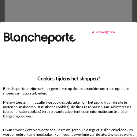
Vlak laken
vanaf
37,99 €
Alles weigeren
Mijn maten kiezen
1
Toevoegen aan mandje
Productdetails
Cookies tijdens het shoppen?
Levering en retour
Blancheporte en zijn partners gebruiken op deze site cookies om u een optimale
shopervaring aan te bieden.
Onderhoudstips
Met uw toestemming zullen we cookies gebruiken om het gebruik van de site te
Milieukenmerken
meten en analyseren (statistische cookies), de site aan te passen aan uw interesses
(personalisatie-cookies) en u relevante advertenties en informatie aan te bieden
(targeting cookies).
U kan ervoor kiezen om deze cookies te weigeren. In dat geval zullen enkel cookies
worden gebruikt die noodzakelijk zijn voor de werking van de site. Uw keuze wordt