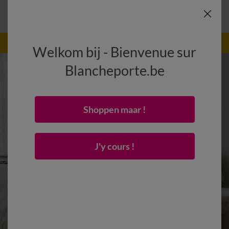
-50% vanaf 2 artikelen Code
:
800013
(1)
Gebruik
Welkom bij - Bienvenue sur
Blancheporte.be
Shoppen maar !
J'y cours !