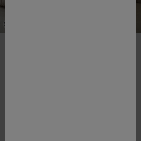
-50% vanaf 2 artikelen Code 800013
Effen satijns beddengoed
Kleur:
Grijsbeige
Matengids