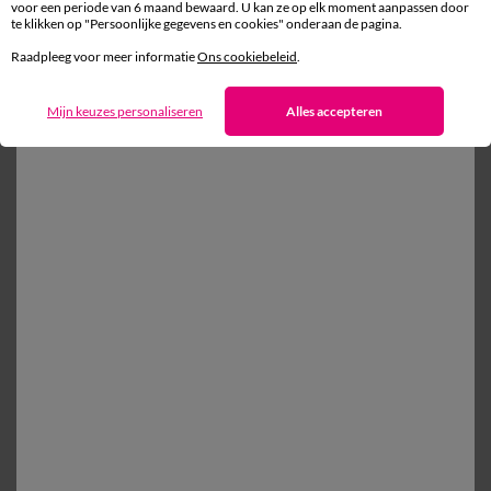
voor een periode van 6 maand bewaard. U kan ze op elk moment aanpassen door
te klikken op "Persoonlijke gegevens en cookies" onderaan de pagina.
Gratis* retour
binnen 14 dagen in een Afhaalpunt
Raadpleeg voor meer informatie
Ons cookiebeleid
.
Mijn keuzes personaliseren
Alles accepteren
Ander idee vanEffen bedlinnen
Effen bedlinnen
Kussensloop
Dekbedovertrek
Vlak laken
100% beveiligde betaling
Betaal later of in meerdere keren
Levering
aan huis en in een Afhaalpunt