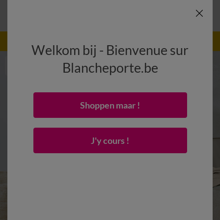
-50% vanaf 2 artikelen Code
:
800013
(1)
Gebruik
Welkom bij - Bienvenue sur
Blancheporte.be
Shoppen maar !
J'y cours !