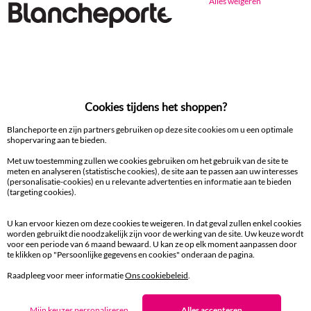
Alles weigeren
Gratis* retour
binnen 14 dagen in een Afhaalpunt
Cookies tijdens het shoppen?
100% beveiligde betaling
Betaal later of in meerdere keren
Blancheporte en zijn partners gebruiken op deze site cookies om u een optimale
shopervaring aan te bieden.
Levering
Met uw toestemming zullen we cookies gebruiken om het gebruik van de site te
aan huis en in een Afhaalpunt
meten en analyseren (statistische cookies), de site aan te passen aan uw interesses
(personalisatie-cookies) en u relevante advertenties en informatie aan te bieden
(targeting cookies).
Gratis* retour
binnen 14 dagen in een Afhaalpunt
U kan ervoor kiezen om deze cookies te weigeren. In dat geval zullen enkel cookies
worden gebruikt die noodzakelijk zijn voor de werking van de site. Uw keuze wordt
voor een periode van 6 maand bewaard. U kan ze op elk moment aanpassen door
Klantendienst
te klikken op "Persoonlijke gegevens en cookies" onderaan de pagina.
8 tot 19 uur van maandag tot vrijdag
Raadpleeg voor meer informatie
Ons cookiebeleid
.
Mijn keuzes personaliseren
Alles accepteren