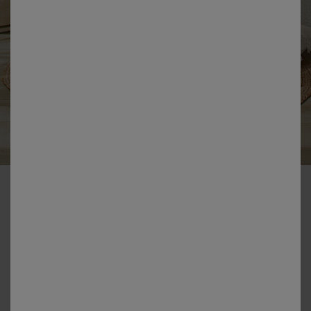
-50% vanaf 2 artikelen Code 800013
Effen, rond tapijt van gevlochten jute
Kleur:
Beige