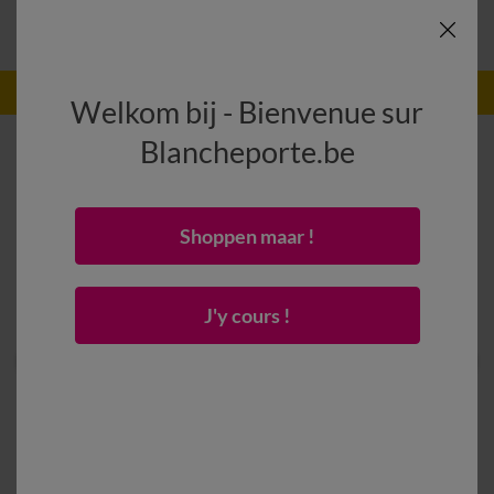
-50% vanaf 2 artikelen Code
:
800013
(1)
Gebruik
Welkom bij - Bienvenue sur
Blancheporte.be
Shoppen maar !
J'y cours !