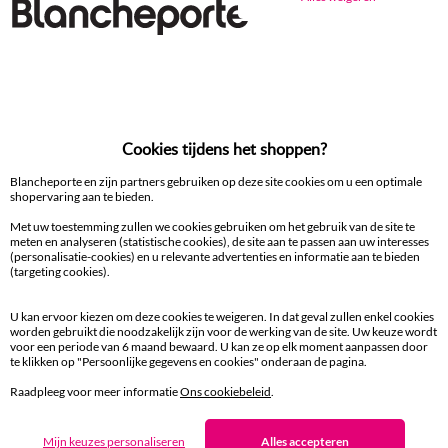
Ander idee van Zitbankhoes
Zitbankhoes
100% beveiligde betaling
Cookies tijdens het shoppen?
Betaal later of in meerdere keren
Blancheporte en zijn partners gebruiken op deze site cookies om u een optimale
shopervaring aan te bieden.
Levering
Met uw toestemming zullen we cookies gebruiken om het gebruik van de site te
aan huis en in een Afhaalpunt
meten en analyseren (statistische cookies), de site aan te passen aan uw interesses
(personalisatie-cookies) en u relevante advertenties en informatie aan te bieden
(targeting cookies).
Gratis* retour
binnen 14 dagen in een Afhaalpunt
U kan ervoor kiezen om deze cookies te weigeren. In dat geval zullen enkel cookies
worden gebruikt die noodzakelijk zijn voor de werking van de site. Uw keuze wordt
voor een periode van 6 maand bewaard. U kan ze op elk moment aanpassen door
Klantendienst
te klikken op "Persoonlijke gegevens en cookies" onderaan de pagina.
8 tot 19 uur van maandag tot vrijdag
Raadpleeg voor meer informatie
Ons cookiebeleid
.
Mijn keuzes personaliseren
Alles accepteren