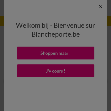
-50% vanaf 2 artikelen Code
:
800013
(1)
Gebruik
Welkom bij - Bienvenue sur
Blancheporte.be
Shoppen maar !
J'y cours !