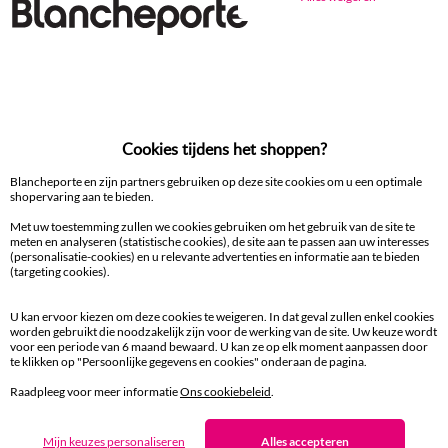
Ander idee van Zitbankhoes
Zitbankhoes
100% beveiligde betaling
Cookies tijdens het shoppen?
Betaal later of in meerdere keren
Blancheporte en zijn partners gebruiken op deze site cookies om u een optimale
shopervaring aan te bieden.
Levering
Met uw toestemming zullen we cookies gebruiken om het gebruik van de site te
aan huis en in een Afhaalpunt
meten en analyseren (statistische cookies), de site aan te passen aan uw interesses
(personalisatie-cookies) en u relevante advertenties en informatie aan te bieden
(targeting cookies).
Gratis* retour
binnen 14 dagen in een Afhaalpunt
U kan ervoor kiezen om deze cookies te weigeren. In dat geval zullen enkel cookies
worden gebruikt die noodzakelijk zijn voor de werking van de site. Uw keuze wordt
voor een periode van 6 maand bewaard. U kan ze op elk moment aanpassen door
Klantendienst
te klikken op "Persoonlijke gegevens en cookies" onderaan de pagina.
8 tot 19 uur van maandag tot vrijdag
Raadpleeg voor meer informatie
Ons cookiebeleid
.
Mijn keuzes personaliseren
Alles accepteren