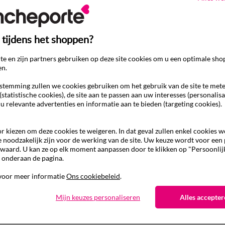
 tijdens het shoppen?
e en zijn partners gebruiken op deze site cookies om u een optimale sho
en.
temming zullen we cookies gebruiken om het gebruik van de site te met
(statistische cookies), de site aan te passen aan uw interesses (personalisa
 u relevante advertenties en informatie aan te bieden (targeting cookies).
r kiezen om deze cookies te weigeren. In dat geval zullen enkel cookies 
e noodzakelijk zijn voor de werking van de site. Uw keuze wordt voor een
waard. U kan ze op elk moment aanpassen door te klikken op "Persoonlij
 onderaan de pagina.
Ander idee vanHoeslaken
voor meer informatie
Ons cookiebeleid
.
Hoeslaken
Mijn keuzes personaliseren
Alles accepter