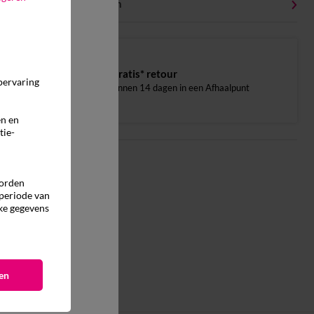
Milieukenmerken
Gratis* retour
pervaring
binnen 14 dagen in een Afhaalpunt
en en
tie-
worden
 periode van
ke gegevens
en