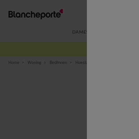
DAMES
LINGERIE
-
Home
Woning
Bedlinnen
Hoeslaken
Effen hoeslaken voo