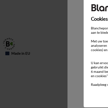
Cookies
Blancheport
aan te bied
Met uw toes
analyseren 
cookies) en
Made in EU
U kan ervoo
gebruikt di
6 maand be
en cookies"
Raadpleeg 