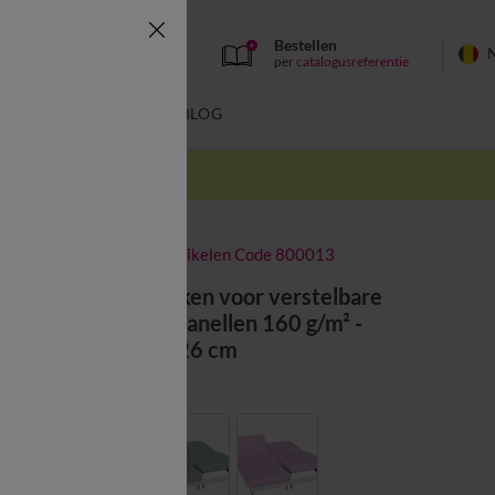
Bestellen
per
catalogusreferentie
SWIMWEAR
BLOG
k
-50% vanaf 2 artikelen Code 800013
Effen hoeslaken voor verstelbare
bedbodem, flanellen 160 g/m² -
randhoogte 26 cm
Kleur:
Pruim