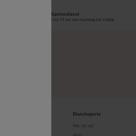
Klantendienst
aalpunt
8 tot 19 uur van maandag tot vrijdag
ps
Blancheporte
 ons
Wie zijn wij?
MVO