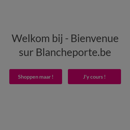
HEREN
WONING
SCHOENEN
Welkom bij - Bienvenue
50% vanaf 2 artikelen Code
:
800013
(1)
Gebrui
sur Blancheporte.be
r verstelbare bedbodem, flanellen 160 g/m² - randhoogte 26 cm
Shoppen maar !
J'y cours !