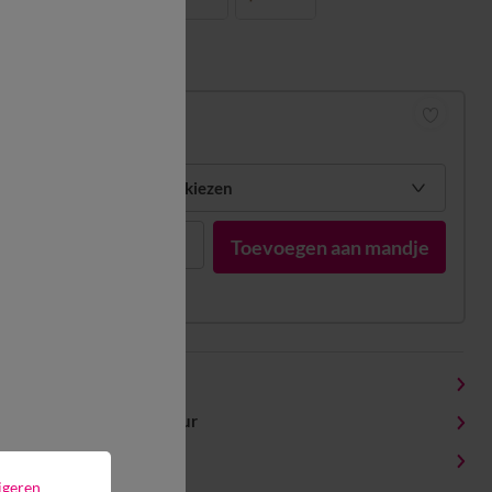
Matengids
Hoeslaken
53,99 €
Mijn maten kiezen
1
Toevoegen aan mandje
Productdetails
Levering en retour
Onderhoudstips
igeren