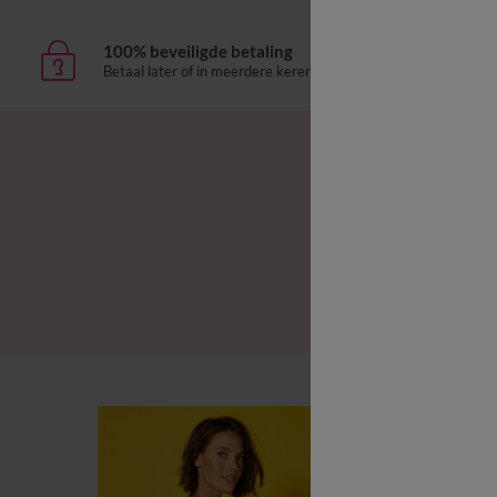
100% beveiligde betaling
Leve
Betaal later of in meerdere keren
aan h
B
B
L