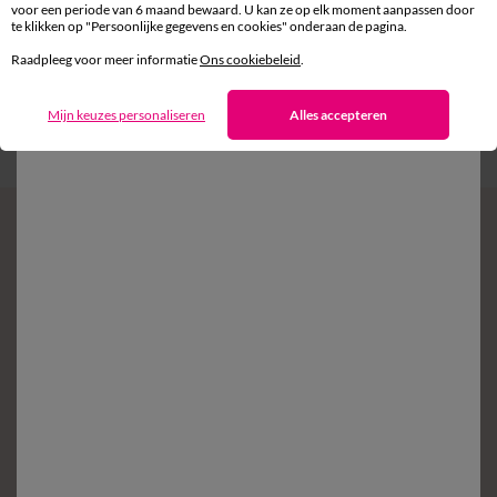
voor een periode van 6 maand bewaard. U kan ze op elk moment aanpassen door
te klikken op "Persoonlijke gegevens en cookies" onderaan de pagina.
Gratis* retour
Raadpleeg voor meer informatie
Ons cookiebeleid
.
binnen 14 dagen in een Afhaalpunt
Mijn keuzes personaliseren
Alles accepteren
Klantendienst
8 tot 19 uur van maandag tot vrijdag
Zin in exclusieve voordelen?
Schrijf in op de newsletter
Voorwaarden in uw bevestigingsmail
Ok