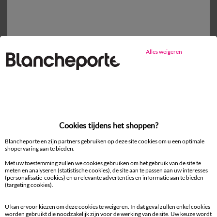
Gratis* retour
binnen 14 dagen in een Afhaalpunt
Alles weigeren
Ander idee vanHoeslaken
Hoeslaken
Cookies tijdens het shoppen?
Blancheporte en zijn partners gebruiken op deze site cookies om u een optimale
shopervaring aan te bieden.
Met uw toestemming zullen we cookies gebruiken om het gebruik van de site te
meten en analyseren (statistische cookies), de site aan te passen aan uw interesses
100% beveiligde betaling
(personalisatie-cookies) en u relevante advertenties en informatie aan te bieden
Betaal later of in meerdere keren
(targeting cookies).
Levering
U kan ervoor kiezen om deze cookies te weigeren. In dat geval zullen enkel cookies
aan huis en in een Afhaalpunt
worden gebruikt die noodzakelijk zijn voor de werking van de site. Uw keuze wordt