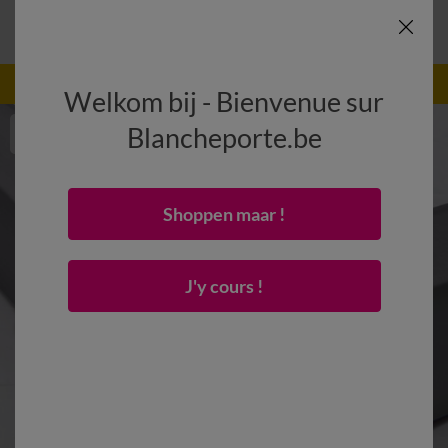
-50% vanaf 2 artikelen Code
:
800013
(1)
Gebruik
Welkom bij - Bienvenue sur
Blancheporte.be
Shoppen maar !
J'y cours !