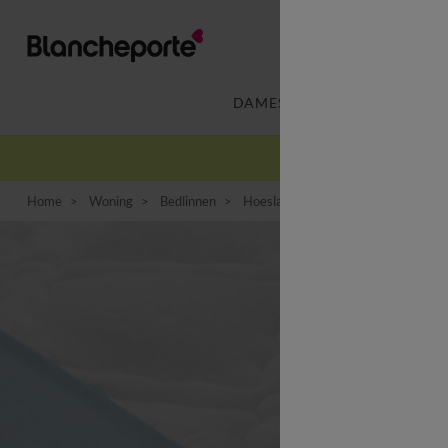
DAMES
LINGERIE
-
Home
Woning
Bedlinnen
Hoeslaken
Effen hoeslaken van