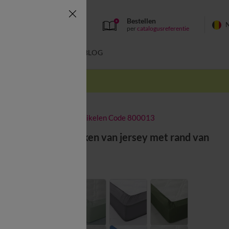
Bestellen
per
catalogusreferentie
SWIMWEAR
BLOG
k
-50% vanaf 2 artikelen Code 800013
Effen hoeslaken van jersey met rand van
26 cm
Kleur:
Celadon