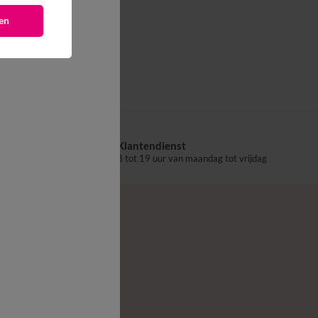
en
Klantendienst
aalpunt
8 tot 19 uur van maandag tot vrijdag