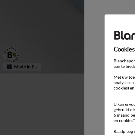
Cookies
Blancheport
aan te bied
Made in EU
Met uw toes
analyseren 
cookies) en
U kan ervoo
gebruikt di
6 maand be
en cookies"
Raadpleeg 