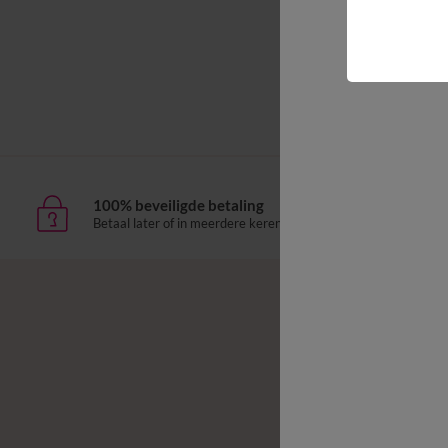
100% beveiligde betaling
Leve
Betaal later of in meerdere keren
aan h