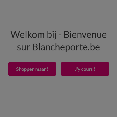
HEREN
WONING
SCHOENEN
Welkom bij - Bienvenue
50% vanaf 2 artikelen Code
:
800013
(1)
Gebrui
sur Blancheporte.be
 jersey met rand van 26 cm
Shoppen maar !
J'y cours !