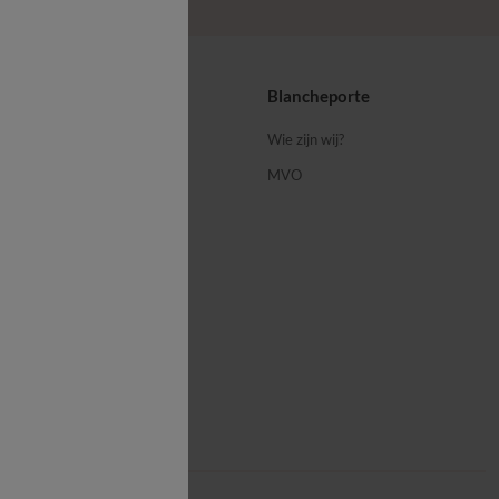
ps
Blancheporte
 ons
Wie zijn wij?
MVO
porte-blog