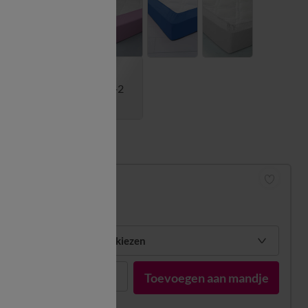
+2
Matengids
Hoeslaken
vanaf
21,99 €
Mijn maten kiezen
1
Toevoegen aan mandje