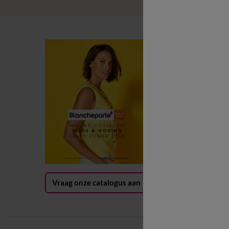
B
B
L
B
G
(
Vraag onze catalogus aan