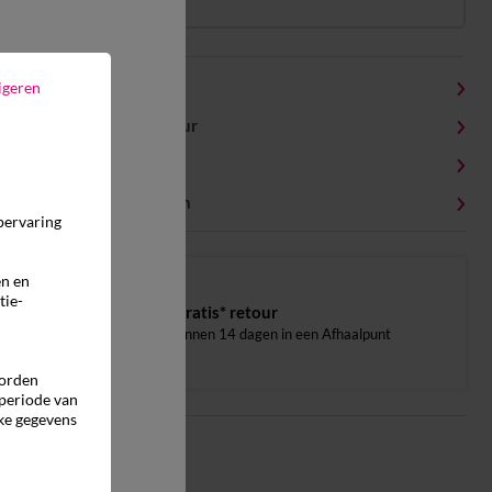
Productdetails
igeren
Levering en retour
Onderhoudstips
Milieukenmerken
pervaring
en en
tie-
Gratis* retour
binnen 14 dagen in een Afhaalpunt
worden
 periode van
ke gegevens