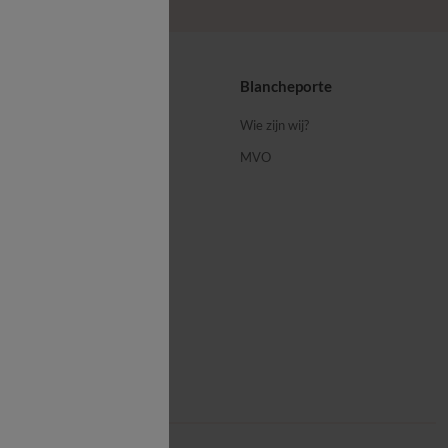
ps
Blancheporte
 ons
Wie zijn wij?
MVO
porte-blog