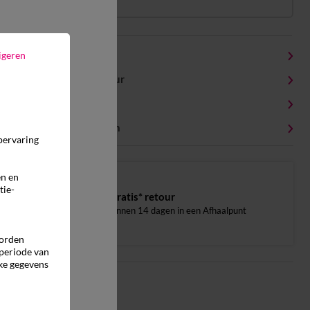
Productdetails
igeren
Levering en retour
Onderhoudstips
Milieukenmerken
pervaring
en en
tie-
Gratis* retour
binnen 14 dagen in een Afhaalpunt
worden
 periode van
ke gegevens