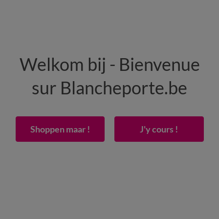
HEREN
WONING
SCHOENEN
Welkom bij - Bienvenue
50% vanaf 2 artikelen Code
:
800013
(1)
Gebrui
sur Blancheporte.be
jersey, 130 g/m² - hoek 40 cm
Shoppen maar !
J'y cours !