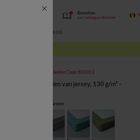
Bestellen
per
catalogusreferentie
SWIMWEAR
BLOG
k
-50% vanaf 2 artikelen Code 800013
Effen hoeslaken van jersey, 130 g/m² -
hoek 40 cm
Kleur:
Amandel Groen