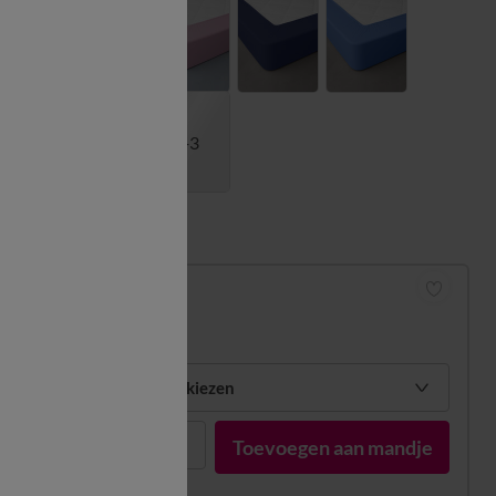
+3
Matengids
Hoeslaken
vanaf
34,99 €
Mijn maten kiezen
1
Toevoegen aan mandje