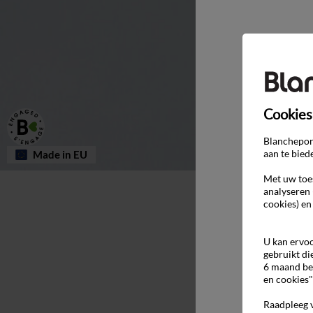
Cookies
Blancheport
aan te bied
Made in EU
Met uw toes
analyseren 
cookies) en
U kan ervoo
gebruikt di
6 maand be
en cookies"
Raadpleeg 