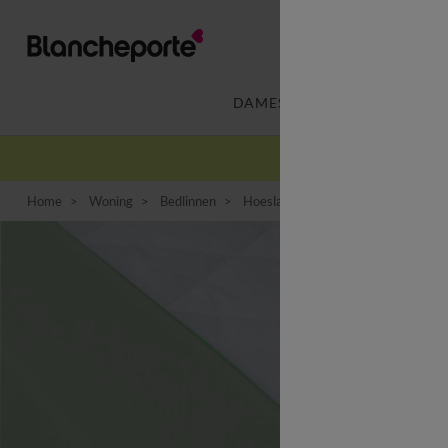
DAMES
LINGERIE
-
Home
Woning
Bedlinnen
Hoeslaken
Effen hoeslaken van 