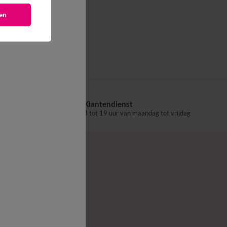
en
Klantendienst
aalpunt
8 tot 19 uur van maandag tot vrijdag