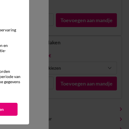
In voorraad
1
Toevoegen aan mandje
pervaring
Vlak laken
en en
vanaf
tie-
63,99 €
Mijn maten kiezen
worden
 periode van
ke gegevens
1
Toevoegen aan mandje
Productdetails
en
Levering en retour
Onderhoudstips