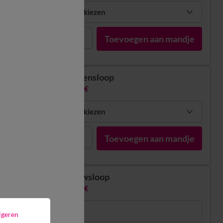
Mijn maten kiezen
1
Toevoegen aan mandje
Kussensloop
20,99 €
Mijn maten kiezen
1
Toevoegen aan mandje
Peluwsloop
26,99 €
85 x 185 cm
igeren