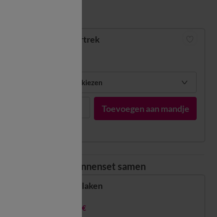
Matengids
Dekbedovertrek
vanaf
73,99 €
Mijn maten kiezen
1
Toevoegen aan mandje
Stel uw bedlinnenset samen
Hoeslaken
vanaf
41,99 €