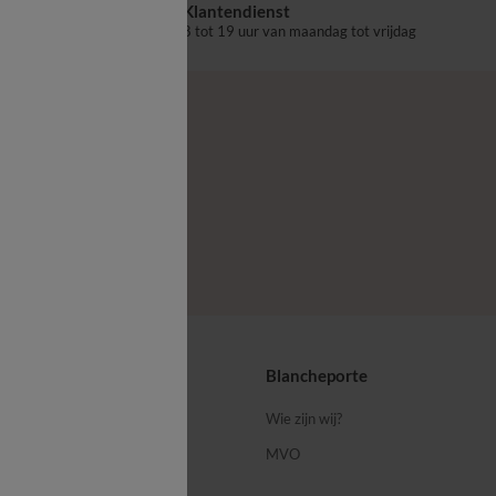
Klantendienst
aalpunt
8 tot 19 uur van maandag tot vrijdag
ps
Blancheporte
 ons
Wie zijn wij?
MVO
porte-blog