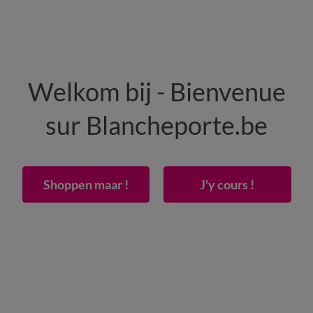
HEREN
WONING
SCHOENEN
Welkom bij - Bienvenue
50% vanaf 2 artikelen Code
:
800013
(1)
Gebrui
sur Blancheporte.be
ed van bamboe en linnen**
Shoppen maar !
J'y cours !