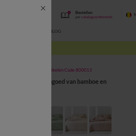
Bestellen
per
catalogusreferentie
SWIMWEAR
BLOG
k
-50% vanaf 2 artikelen Code 800013
Effen beddengoed van bamboe en
linnen**
Kleur:
Blauw