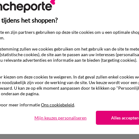
 tijdens het shoppen?
e en zijn partners gebruiken op deze site cookies om u een optimale sho
en.
temming zullen we cookies gebruiken om het gebruik van de site te met
(statistische cookies), de site aan te passen aan uw interesses (personalisa
 u relevante advertenties en informatie aan te bieden (targeting cookies).
r kiezen om deze cookies te weigeren. In dat geval zullen enkel cookies 
e noodzakelijk zijn voor de werking van de site. Uw keuze wordt voor een
waard. U kan ze op elk moment aanpassen door te klikken op "Persoonlij
 onderaan de pagina.
voor meer informatie
Ons cookiebeleid
.
Mijn keuzes personaliseren
Alles accepter