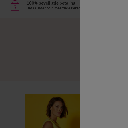
100% beveiligde betaling
Leve
Betaal later of in meerdere keren
aan h
B
B
L
B