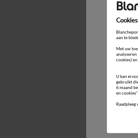
Cookies
Blancheport
aan te bied
Met uw toes
analyseren 
cookies) en
U kan ervoo
gebruikt di
6 maand be
en cookies"
Raadpleeg 