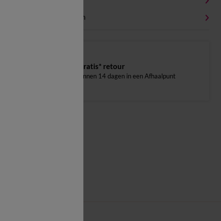
Milieukenmerken
Gratis* retour
binnen 14 dagen in een Afhaalpunt
Vlak laken