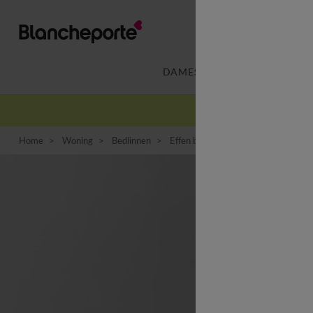
DAMES
LINGERIE
-
Home
Woning
Bedlinnen
Effen bedlinnen
Effen beddengo