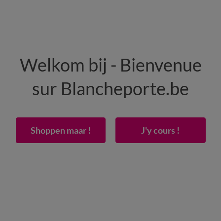
HEREN
WONING
SCHOENEN
Welkom bij - Bienvenue
50% vanaf 2 artikelen Code
:
800013
(1)
Gebrui
sur Blancheporte.be
d - polyester-katoen, 57 draden/cm²
Shoppen maar !
J'y cours !