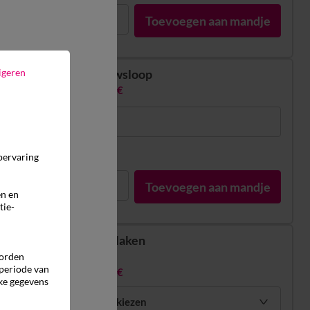
1
Toevoegen aan mandje
igeren
Peluwsloop
15,99 €
86 x 190 cm
In voorraad
pervaring
1
Toevoegen aan mandje
en en
tie-
Vlak laken
vanaf
worden
 periode van
30,99 €
ke gegevens
Mijn maten kiezen