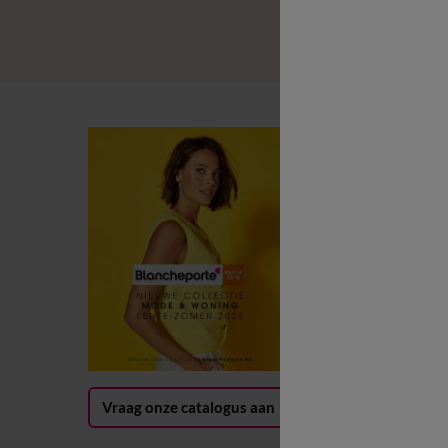
B
B
L
B
G
(
Vraag onze catalogus aan