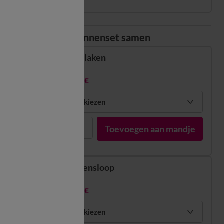
Stel uw bedlinnenset samen
Hoeslaken
vanaf
16,99 €
Mijn maten kiezen
1
Toevoegen aan mandje
Kussensloop
vanaf
10,99 €
Mijn maten kiezen