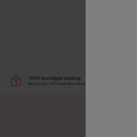
Kussensl
100% beveiligde betaling
Leve
Betaal later of in meerdere keren
aan h