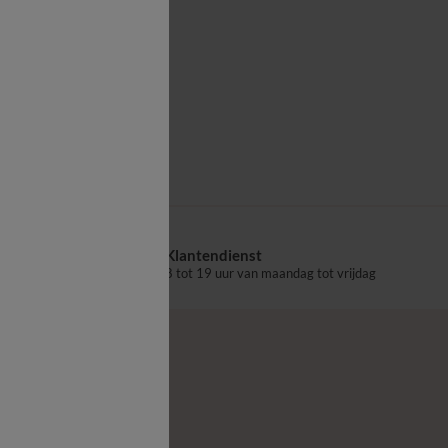
Vlak laken
Klantendienst
aalpunt
8 tot 19 uur van maandag tot vrijdag