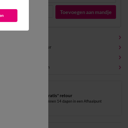
1
Toevoegen aan mandje
en
Productdetails
Levering en retour
Onderhoudstips
Milieukenmerken
Gratis* retour
binnen 14 dagen in een Afhaalpunt