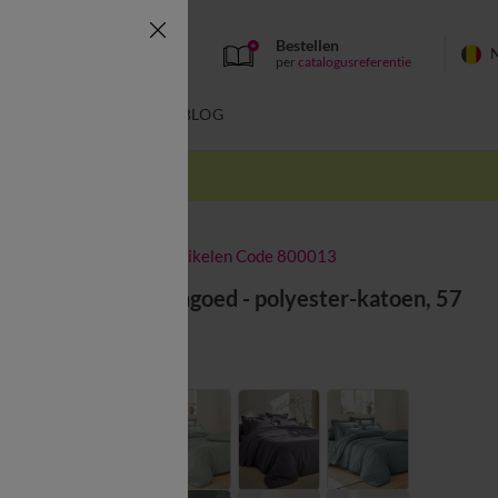
Bestellen
per
catalogusreferentie
SWIMWEAR
BLOG
k
-50% vanaf 2 artikelen Code 800013
Effen beddengoed - polyester-katoen, 57
draden/cm²
Kleur:
Parelgrijs