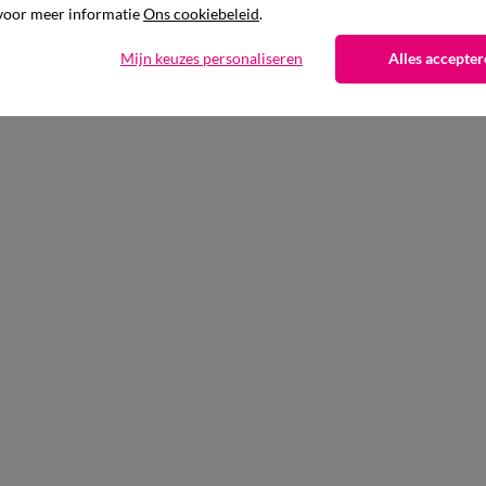
voor meer informatie
Ons cookiebeleid
.
Mijn keuzes personaliseren
Alles accepter