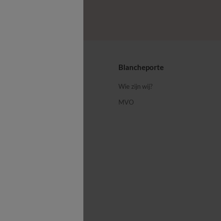
ps
Blancheporte
 ons
Wie zijn wij?
MVO
porte-blog