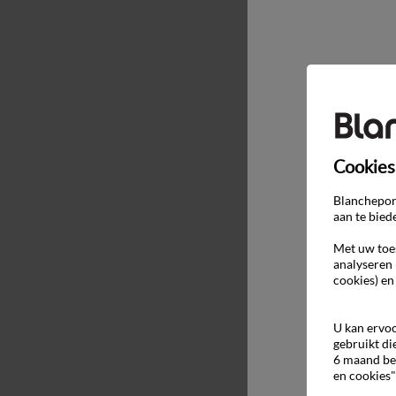
Cookies
Blancheport
aan te bied
Met uw toes
analyseren 
cookies) en
U kan ervoo
gebruikt di
6 maand be
en cookies"