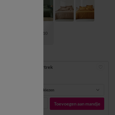
+10
Matengids
Dekbedovertrek
vanaf
31,99 €
Mijn maten kiezen
1
Toevoegen aan mandje