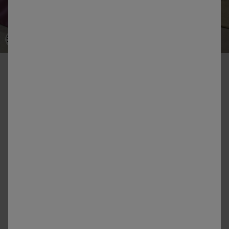
-50% vanaf 2 artikelen Code 800013
Effen bedlinnen in katoen
Kleur:
Vijgenkleur
+6
Matengids