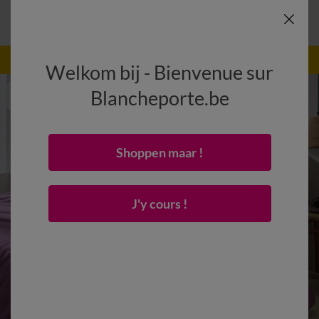
-50% vanaf 2 artikelen Code
:
800013
(1)
Gebruik
Welkom bij - Bienvenue sur
Blancheporte.be
Shoppen maar !
J'y cours !