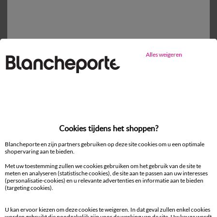
Vlak laken
vanaf
31,99 €
Alles weigeren
Mijn maten kiezen
1
Toevoegen aan mandje
Productdetails
Cookies tijdens het shoppen?
Levering en retour
Blancheporte en zijn partners gebruiken op deze site cookies om u een optimale
shopervaring aan te bieden.
Onderhoudstips
Met uw toestemming zullen we cookies gebruiken om het gebruik van de site te
Milieukenmerken
meten en analyseren (statistische cookies), de site aan te passen aan uw interesses
(personalisatie-cookies) en u relevante advertenties en informatie aan te bieden
(targeting cookies).
U kan ervoor kiezen om deze cookies te weigeren. In dat geval zullen enkel cookies
worden gebruikt die noodzakelijk zijn voor de werking van de site. Uw keuze wordt