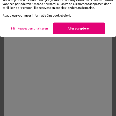
voor een periode van 6 maand bewaard. U kan ze op elk moment aanpassen door
te klikken op "Persoonlijke gegevens en cookies" onderaan de pagina.
Gratis* retour
Raadpleeg voor meer informatie
Ons cookiebeleid
.
binnen 14 dagen in een Afhaalpunt
Mijn keuzes personaliseren
Alles accepteren
Ander idee vanEffen bedlinnen
Effen bedlinnen
Kussensloop
Dekbedovertrek
Vlak laken
100% beveiligde betaling
Betaal later of in meerdere keren
Levering