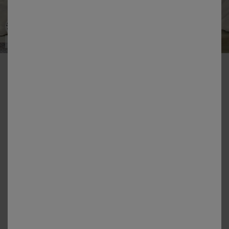
Made in EU
-50% vanaf 2 artikelen Code 800013
Effen beddengoed - flanellen 160 g/m²
Kleur:
Ivoorkleur
+3
Matengids