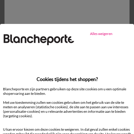
Vlak laken
vanaf
35,99 €
Alles weigeren
Mijn maten kiezen
1
Toevoegen aan mandje
Productdetails
Cookies tijdens het shoppen?
Levering en retour
Blancheporte en zijn partners gebruiken op deze site cookies om u een optimale
shopervaring aan te bieden.
Onderhoudstips
Met uw toestemming zullen we cookies gebruiken om het gebruik van de site te
Milieukenmerken
meten en analyseren (statistische cookies), de site aan te passen aan uw interesses
(personalisatie-cookies) en u relevante advertenties en informatie aan te bieden
(targeting cookies).
U kan ervoor kiezen om deze cookies te weigeren. In dat geval zullen enkel cookies
worden gebruikt die noodzakelijk zijn voor de werking van de site. Uw keuze wordt