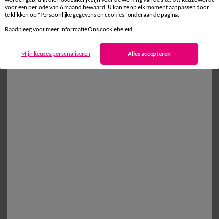
voor een periode van 6 maand bewaard. U kan ze op elk moment aanpassen door
te klikken op "Persoonlijke gegevens en cookies" onderaan de pagina.
Gratis* retour
Raadpleeg voor meer informatie
Ons cookiebeleid
.
binnen 14 dagen in een Afhaalpunt
Mijn keuzes personaliseren
Alles accepteren
Ander idee vanEffen bedlinnen
Dekbedovertrek
Vlak laken
Kussensloop
Effen bedlinnen
100% beveiligde betaling
Betaal later of in meerdere keren
Levering