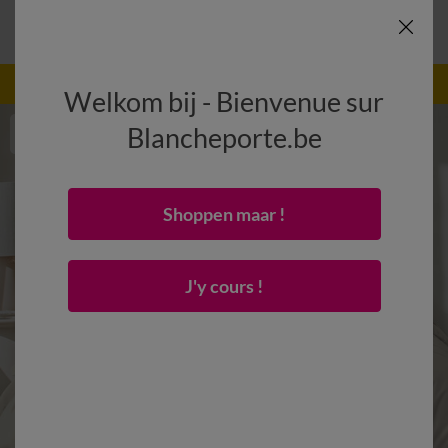
-50% vanaf 2 artikelen Code
:
800013
(1)
Gebruik
Welkom bij - Bienvenue sur
Blancheporte.be
Shoppen maar !
J'y cours !