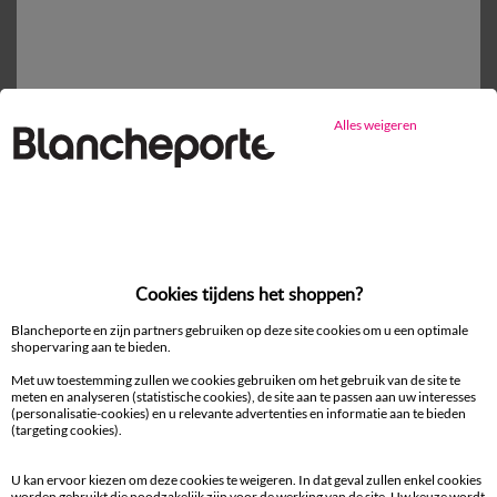
Vlak laken
vanaf
35,99 €
Alles weigeren
Mijn maten kiezen
1
Toevoegen aan mandje
Productdetails
Cookies tijdens het shoppen?
Levering en retour
Blancheporte en zijn partners gebruiken op deze site cookies om u een optimale
shopervaring aan te bieden.
Onderhoudstips
Met uw toestemming zullen we cookies gebruiken om het gebruik van de site te
Milieukenmerken
meten en analyseren (statistische cookies), de site aan te passen aan uw interesses
(personalisatie-cookies) en u relevante advertenties en informatie aan te bieden
(targeting cookies).
U kan ervoor kiezen om deze cookies te weigeren. In dat geval zullen enkel cookies
worden gebruikt die noodzakelijk zijn voor de werking van de site. Uw keuze wordt