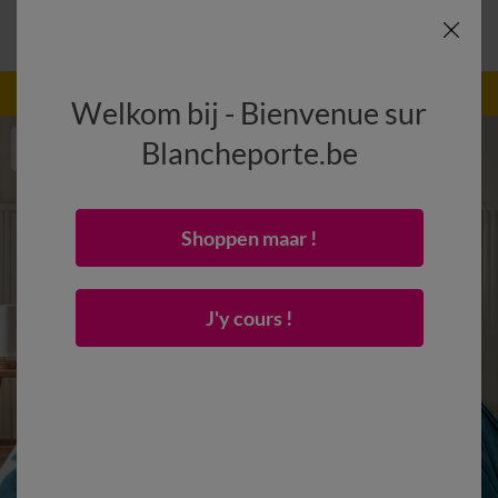
-50% vanaf 2 artikelen Code
:
800013
(1)
Gebruik
Welkom bij - Bienvenue sur
Blancheporte.be
Shoppen maar !
J'y cours !