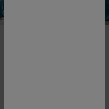
Made in EU
-50% vanaf 2 artikelen Code 800013
Effen beddengoed - flanellen 160 g/m²
Kleur:
Pauwblauw
+3
Matengids