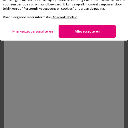
voor een periode van 6 maand bewaard. U kan ze op elk moment aanpassen door
te klikken op "Persoonlijke gegevens en cookies" onderaan de pagina.
Gratis* retour
Raadpleeg voor meer informatie
Ons cookiebeleid
.
binnen 14 dagen in een Afhaalpunt
Mijn keuzes personaliseren
Alles accepteren
Ander idee vanEffen bedlinnen
Vlak laken
Kussensloop
Dekbedovertrek
Effen bedlinnen
100% beveiligde betaling
Betaal later of in meerdere keren
Levering