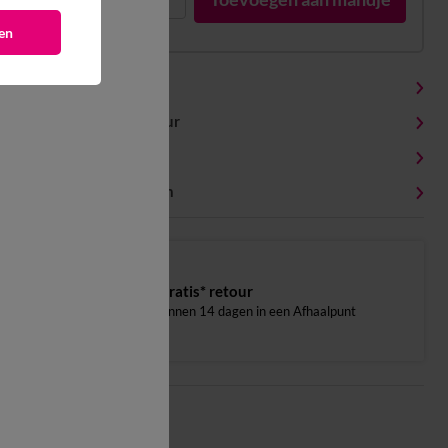
en
Productdetails
Levering en retour
Onderhoudstips
Milieukenmerken
Gratis* retour
binnen 14 dagen in een Afhaalpunt