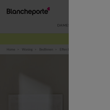
DAMES
LINGERIE
-
Home
Woning
Bedlinnen
Effen bedlinnen
Effen beddengoe