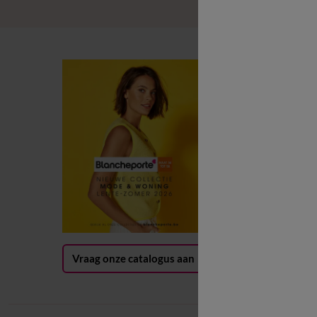
B
B
L
B
G
(
Vraag onze catalogus aan