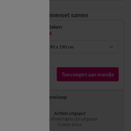
Stel uw bedlinnenset samen
Hoeslaken
26,99 €
voor 1 pers: 90 x 190 cm
In voorraad
1
Toevoegen aan mandje
Kussensloop
Artikel uitgeput
Alle afmetingen zijn uitgeput
in deze kleur.