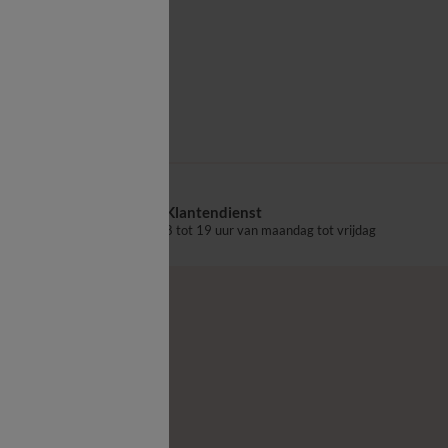
Vlak laken
Klantendienst
aalpunt
8 tot 19 uur van maandag tot vrijdag