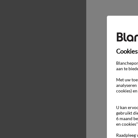
Cookies
Blancheport
aan te bied
Met uw toes
analyseren 
cookies) en
U kan ervoo
gebruikt di
6 maand be
en cookies"
Raadpleeg 