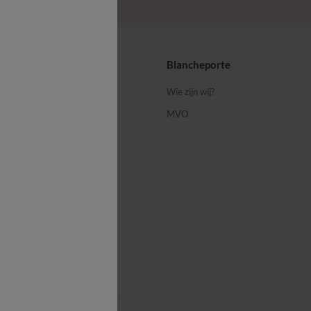
ps
Blancheporte
 ons
Wie zijn wij?
MVO
porte-blog