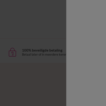
Effen bed
100% beveiligde betaling
Leve
Betaal later of in meerdere keren
aan h