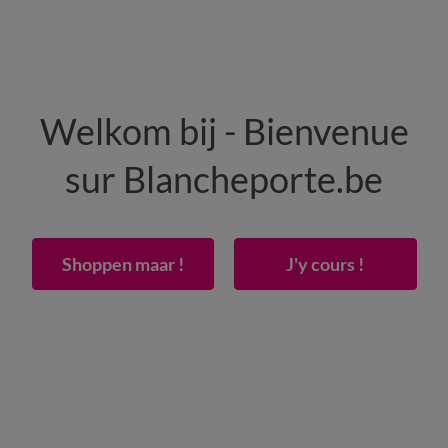
HEREN
WONING
SCHOENEN
Welkom bij - Bienvenue
50% vanaf 2 artikelen Code
:
800013
(1)
Gebrui
sur Blancheporte.be
d - flanellen 160 g/m²
Shoppen maar !
J'y cours !