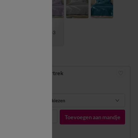
+3
Matengids
Dekbedovertrek
vanaf
47,99 €
Mijn maten kiezen
1
Toevoegen aan mandje