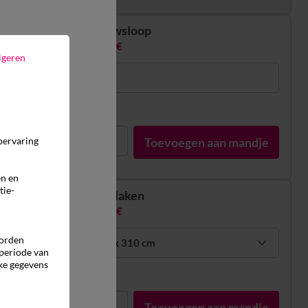
Peluwsloop
18,99 €
igeren
85 x 185 cm
In voorraad
1
pervaring
Toevoegen aan mandje
en en
tie-
Vlak laken
48,99 €
worden
2 pers: 240 x 310 cm
 periode van
ke gegevens
In voorraad
1
Toevoegen aan mandje