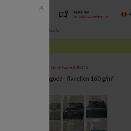
Bestellen
per
catalogusreferentie
SWIMWEAR
BLOG
k
-50% vanaf 2 artikelen Code 800013
Effen beddengoed - flanellen 160 g/m²
Kleur:
Wit