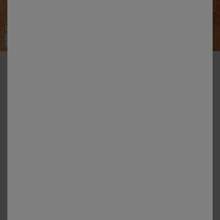
Personaliseerbaar
-50% vanaf 2 artikelen Code 800013
Collectie gepersonaliseerde badhanddoeken – heerlijk zacht,
420 g/m²
Kleur:
Abrikoos
+8