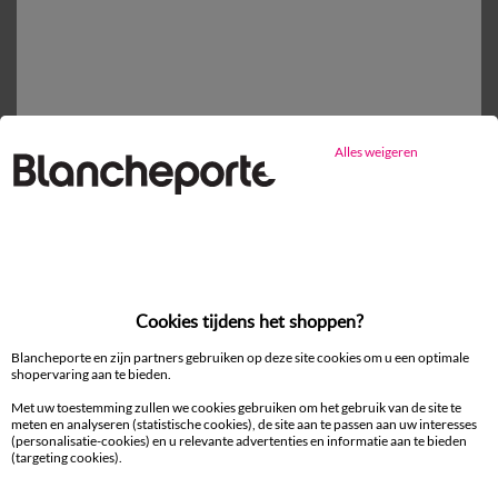
Gratis* retour
binnen 14 dagen in een Afhaalpunt
Alles weigeren
Ander idee van Badhanddoek
Handdoek en badlaken kids
Badhanddoek
Cookies tijdens het shoppen?
Kids Badlinnen
Blancheporte en zijn partners gebruiken op deze site cookies om u een optimale
shopervaring aan te bieden.
Met uw toestemming zullen we cookies gebruiken om het gebruik van de site te
meten en analyseren (statistische cookies), de site aan te passen aan uw interesses
(personalisatie-cookies) en u relevante advertenties en informatie aan te bieden
(targeting cookies).
100% beveiligde betaling
Betaal later of in meerdere keren