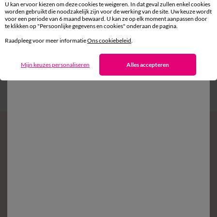
U kan ervoor kiezen om deze cookies te weigeren. In dat geval zullen enkel cookies
worden gebruikt die noodzakelijk zijn voor de werking van de site. Uw keuze wordt
Levering
voor een periode van 6 maand bewaard. U kan ze op elk moment aanpassen door
aan huis en in een Afhaalpunt
te klikken op "Persoonlijke gegevens en cookies" onderaan de pagina.
Raadpleeg voor meer informatie
Ons cookiebeleid
.
Gratis* retour
binnen 14 dagen in een Afhaalpunt
Mijn keuzes personaliseren
Alles accepteren
Klantendienst
8 tot 19 uur van maandag tot vrijdag
Zin in exclusieve voordelen?
Schrijf in op de newsletter
Voorwaarden in uw bevestigingsmail
Ok