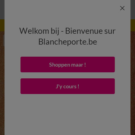
-50% vanaf 2 artikelen Code
:
800013
(1)
Gebruik
Welkom bij - Bienvenue sur
Blancheporte.be
Shoppen maar !
J'y cours !