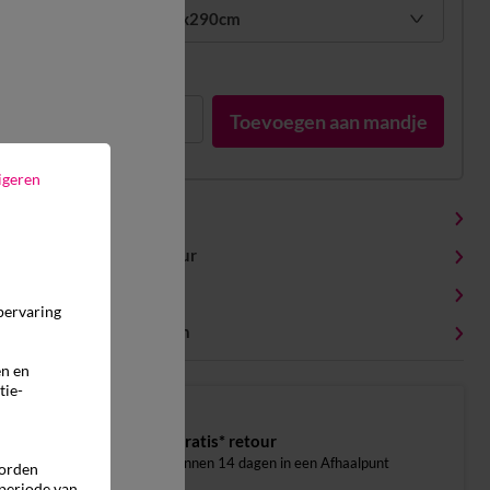
1 pers : 180x290cm
In voorraad
1
Toevoegen aan mandje
igeren
Productdetails
Levering en retour
Onderhoudstips
pervaring
Milieukenmerken
en en
tie-
Gratis* retour
binnen 14 dagen in een Afhaalpunt
worden
 periode van