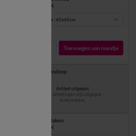
13,99 €
platte strook : 65x65cm
In voorraad
1
Toevoegen aan mandje
Peluwsloop
Artikel uitgeput
Alle afmetingen zijn uitgeput
in deze kleur.
Vlak laken
26,99 €