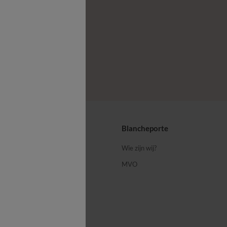
ps
Blancheporte
 ons
Wie zijn wij?
MVO
porte-blog