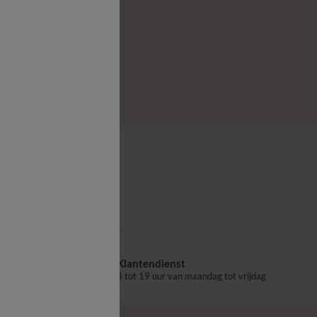
vanaf
00 €
*
ie bedlinnen
Klantendienst
aalpunt
8 tot 19 uur van maandag tot vrijdag