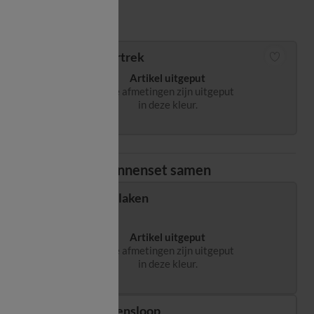
Matengids
Dekbedovertrek
Artikel uitgeput
Alle afmetingen zijn uitgeput
in deze kleur.
Stel uw bedlinnenset samen
Hoeslaken
Artikel uitgeput
Alle afmetingen zijn uitgeput
in deze kleur.
Kussensloop