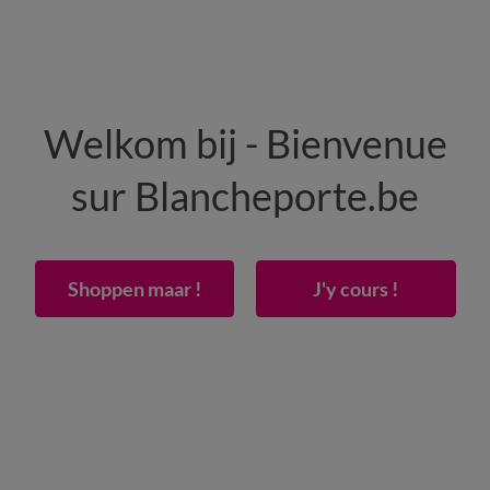
HEREN
WONING
SCHOENEN
Welkom bij - Bienvenue
50% vanaf 2 artikelen Code
:
800013
(1)
Gebrui
sur Blancheporte.be
volée in katoen met vlindermotieven
Shoppen maar !
J'y cours !