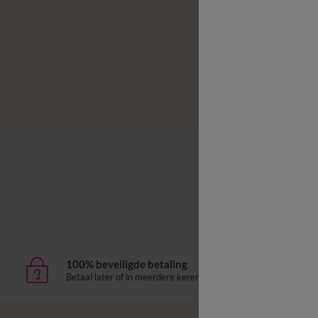
Effen
-50% v
Dekbedover
100% beveiligde betaling
Leve
Betaal later of in meerdere keren
aan h