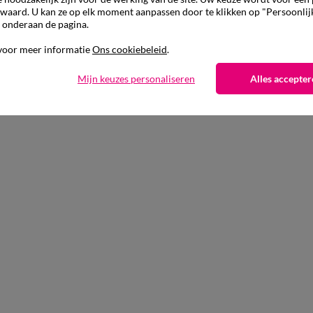
waard. U kan ze op elk moment aanpassen door te klikken op "Persoonlij
 onderaan de pagina.
voor meer informatie
Ons cookiebeleid
.
Mijn keuzes personaliseren
Alles accepter
Aanvullen met een effen kleur