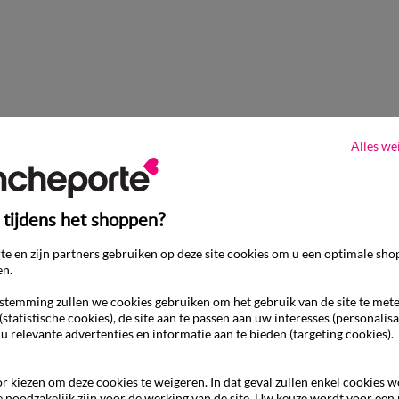
Alles we
 tijdens het shoppen?
e en zijn partners gebruiken op deze site cookies om u een optimale sho
en.
temming zullen we cookies gebruiken om het gebruik van de site te met
(statistische cookies), de site aan te passen aan uw interesses (personalisa
 u relevante advertenties en informatie aan te bieden (targeting cookies).
r kiezen om deze cookies te weigeren. In dat geval zullen enkel cookies 
e noodzakelijk zijn voor de werking van de site. Uw keuze wordt voor een