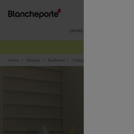
DAMES
LINGERIE
-
Home
Woning
Bedlinnen
Fantasie bedlinnen
Bedlinnen En