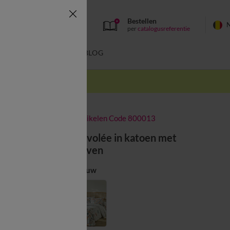
Bestellen
per
catalogusreferentie
SWIMWEAR
BLOG
k
-50% vanaf 2 artikelen Code 800013
Bedlinnen Envolée in katoen met
vlindermotieven
Kleur:
Marineblauw