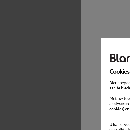
Cookies
Blancheport
aan te bied
Met uw toes
analyseren 
cookies) en
U kan ervoo
gebruikt di