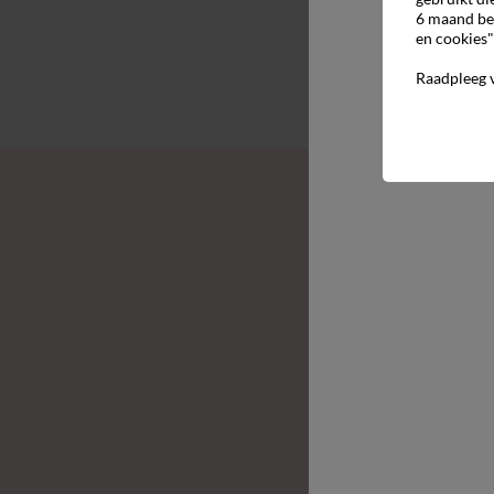
6 maand be
en cookies"
Raadpleeg 