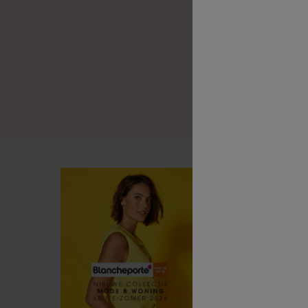
B
B
L
B
G
(